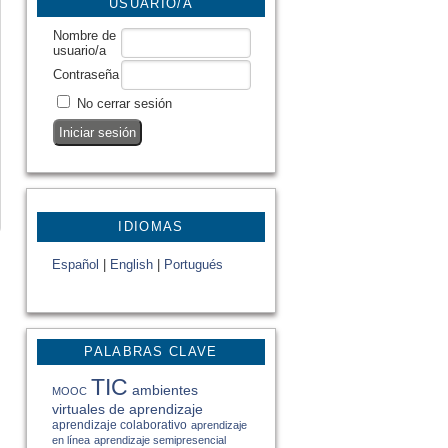
USUARIO/A
Nombre de
usuario/a
Contraseña
No cerrar sesión
IDIOMAS
Español
|
English
|
Portugués
PALABRAS CLAVE
TIC
ambientes
MOOC
virtuales de aprendizaje
aprendizaje colaborativo
aprendizaje
en línea
aprendizaje semipresencial