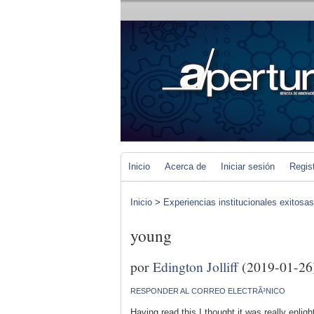
Inicio
Acerca de
Iniciar sesión
Regis
Inicio
>
Experiencias institucionales exitosa
young
por
Edington Jolliff
(2019-01-26
RESPONDER AL CORREO ELECTRÃ³NICO
Having read this I thought it was really enli