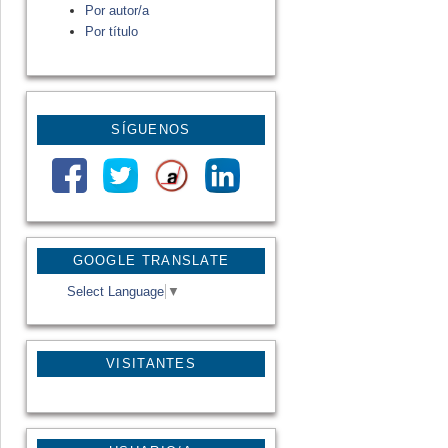
Por autor/a
Por título
SÍGUENOS
GOOGLE TRANSLATE
Select Language
▼
VISITANTES