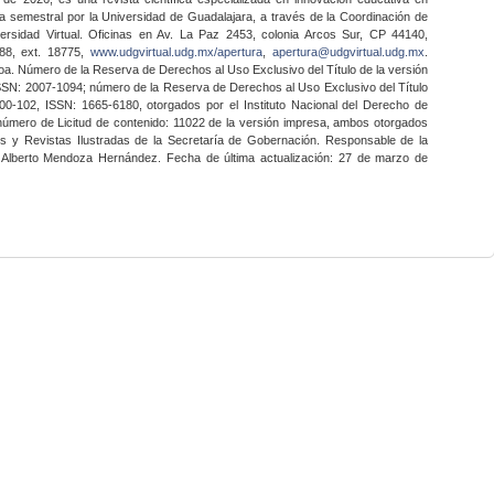
a semestral por la Universidad de Guadalajara, a través de la Coordinación de
ersidad Virtual. Oficinas en Av. La Paz 2453, colonia Arcos Sur, CP 44140,
888, ext. 18775,
www.udgvirtual.udg.mx/apertura
,
apertura@udgvirtual.udg.mx
.
a. Número de la Reserva de Derechos al Uso Exclusivo del Título de la versión
SSN: 2007-1094; número de la Reserva de Derechos al Uso Exclusivo del Título
0-102, ISSN: 1665-6180, otorgados por el Instituto Nacional del Derecho de
 número de Licitud de contenido: 11022 de la versión impresa, ambos otorgados
nes y Revistas Ilustradas de la Secretaría de Gobernación. Responsable de la
o Alberto Mendoza Hernández. Fecha de última actualización: 27 de marzo de