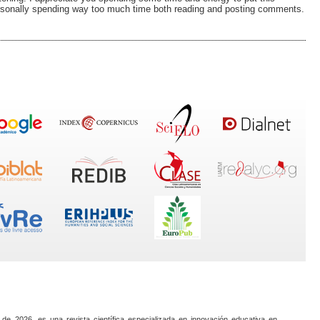
personally spending way too much time both reading and posting comments.
 de 2026, es una revista científica especializada en innovación educativa en