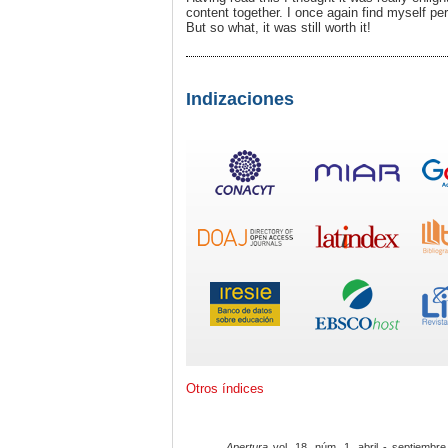
content together. I once again find myself 
But so what, it was still worth it!
Indizaciones
Otros índices
Apertura
vol. 18, núm. 1, abril - septiembre