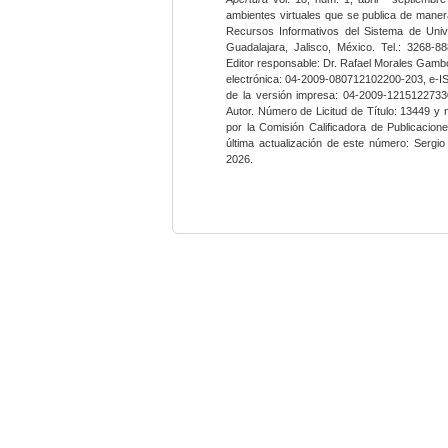
ambientes virtuales que se publica de maner
Recursos Informativos del Sistema de Univ
Guadalajara, Jalisco, México. Tel.: 3268-8
Editor responsable: Dr. Rafael Morales Gambo
electrónica: 04-2009-080712102200-203, e-I
de la versión impresa: 04-2009-12151227330
Autor. Número de Licitud de Título: 13449 y
por la Comisión Calificadora de Publicacio
última actualización de este número: Sergi
2026.