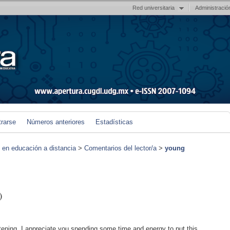
Red universitaria
Administració
trarse
Números anteriores
Estadísticas
s en educación a distancia
>
Comentarios del lector/a
>
young
)
ghtening. I appreciate you spending some time and energy to put this