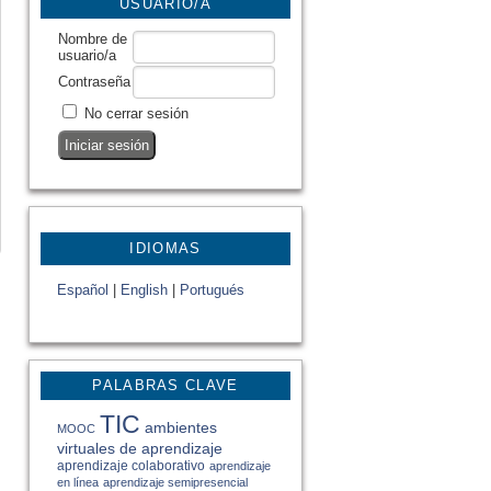
USUARIO/A
Nombre de
usuario/a
Contraseña
No cerrar sesión
IDIOMAS
Español
|
English
|
Portugués
PALABRAS CLAVE
TIC
ambientes
MOOC
virtuales de aprendizaje
aprendizaje colaborativo
aprendizaje
en línea
aprendizaje semipresencial