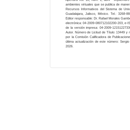
ambientes virtuales que se publica de maner
Recursos Informativos del Sistema de Univ
Guadalajara, Jalisco, México. Tel.: 3268-8
Editor responsable: Dr. Rafael Morales Gambo
electrónica: 04-2009-080712102200-203, e-I
de la versión impresa: 04-2009-12151227330
Autor. Número de Licitud de Título: 13449 y
por la Comisión Calificadora de Publicacio
última actualización de este número: Sergi
2026.