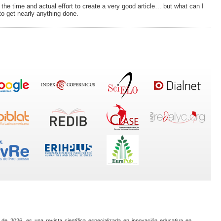
 the time and actual effort to create a very good article… but what can I
to get nearly anything done.
 de 2026, es una revista científica especializada en innovación educativa en