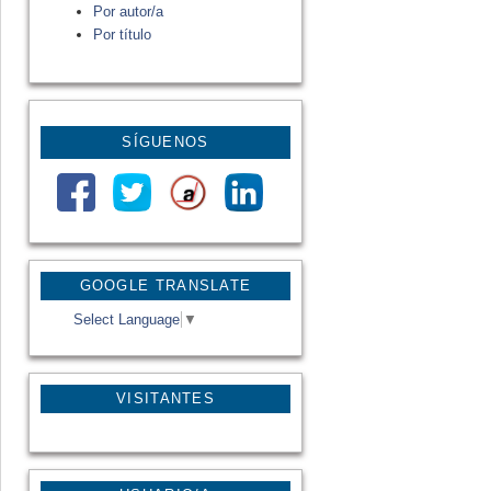
Por autor/a
Por título
SÍGUENOS
GOOGLE TRANSLATE
Select Language
▼
VISITANTES