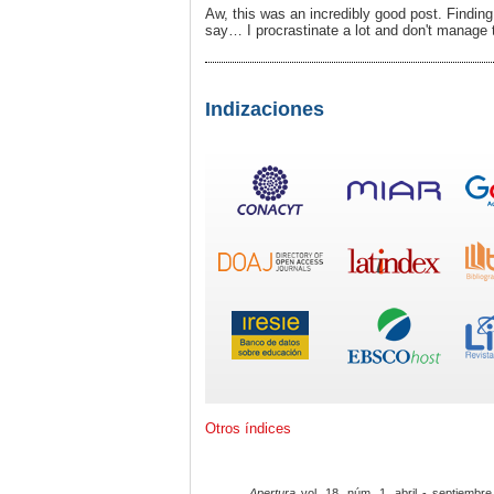
Aw, this was an incredibly good post. Finding
say… I procrastinate a lot and don't manage 
Indizaciones
Otros índices
Apertura
vol. 18, núm. 1, abril - septiembre