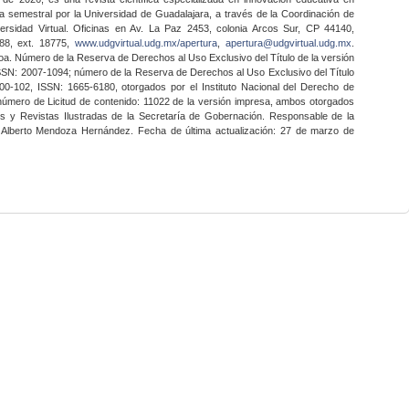
a semestral por la Universidad de Guadalajara, a través de la Coordinación de
ersidad Virtual. Oficinas en Av. La Paz 2453, colonia Arcos Sur, CP 44140,
888, ext. 18775,
www.udgvirtual.udg.mx/apertura
,
apertura@udgvirtual.udg.mx
.
a. Número de la Reserva de Derechos al Uso Exclusivo del Título de la versión
SSN: 2007-1094; número de la Reserva de Derechos al Uso Exclusivo del Título
0-102, ISSN: 1665-6180, otorgados por el Instituto Nacional del Derecho de
 número de Licitud de contenido: 11022 de la versión impresa, ambos otorgados
nes y Revistas Ilustradas de la Secretaría de Gobernación. Responsable de la
o Alberto Mendoza Hernández. Fecha de última actualización: 27 de marzo de