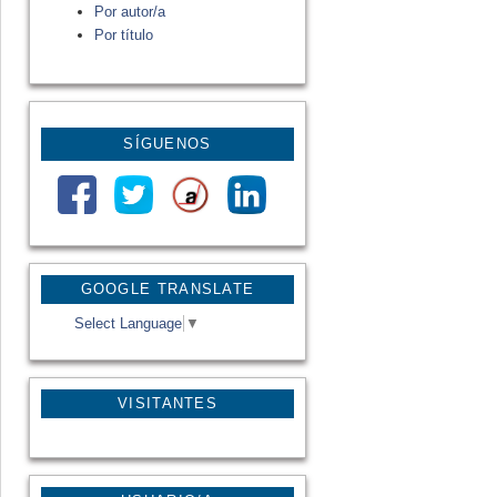
Por autor/a
Por título
SÍGUENOS
GOOGLE TRANSLATE
Select Language
▼
VISITANTES