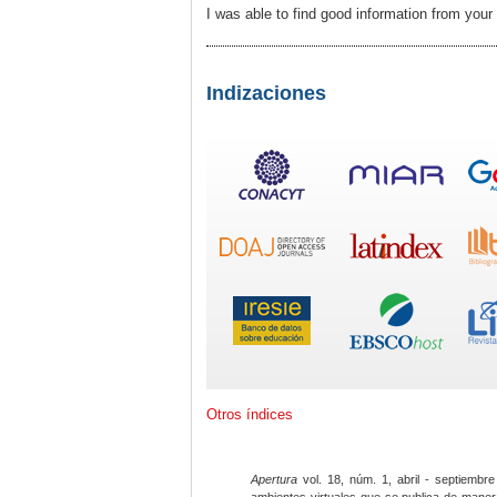
I was able to find good information from your
Indizaciones
Otros índices
Apertura
vol. 18, núm. 1, abril - septiembre
ambientes virtuales que se publica de maner