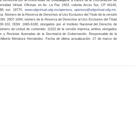
ersidad Virtual. Oficinas en Av. La Paz 2453, colonia Arcos Sur, CP 44140,
888, ext. 18775,
www.udgvirtual.udg.mx/apertura
,
apertura@udgvirtual.udg.mx
.
a. Número de la Reserva de Derechos al Uso Exclusivo del Título de la versión
SSN: 2007-1094; número de la Reserva de Derechos al Uso Exclusivo del Título
0-102, ISSN: 1665-6180, otorgados por el Instituto Nacional del Derecho de
 número de Licitud de contenido: 11022 de la versión impresa, ambos otorgados
nes y Revistas Ilustradas de la Secretaría de Gobernación. Responsable de la
o Alberto Mendoza Hernández. Fecha de última actualización: 27 de marzo de