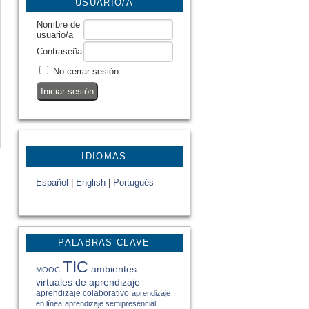
USUARIO/A
Nombre de
usuario/a
Contraseña
No cerrar sesión
IDIOMAS
Español
|
English
|
Portugués
PALABRAS CLAVE
TIC
ambientes
MOOC
virtuales de aprendizaje
aprendizaje colaborativo
aprendizaje
en línea
aprendizaje semipresencial