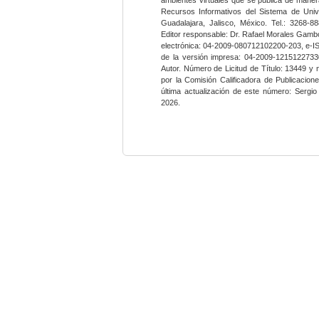
Recursos Informativos del Sistema de Univ
Guadalajara, Jalisco, México. Tel.: 3268-8
Editor responsable: Dr. Rafael Morales Gambo
electrónica: 04-2009-080712102200-203, e-I
de la versión impresa: 04-2009-12151227330
Autor. Número de Licitud de Título: 13449 y
por la Comisión Calificadora de Publicacio
última actualización de este número: Sergi
2026.