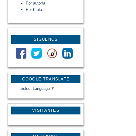
Por autor/a
Por título
SÍGUENOS
GOOGLE TRANSLATE
Select Language
▼
VISITANTES