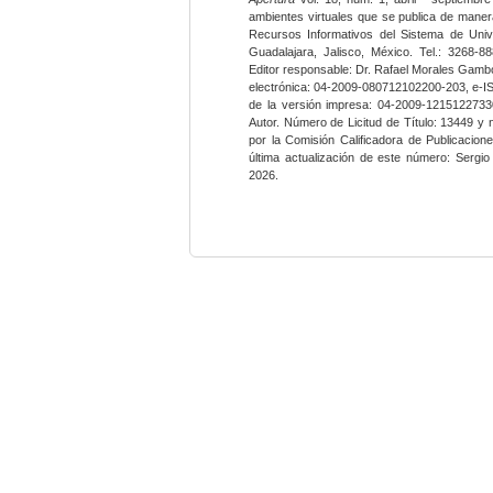
ambientes virtuales que se publica de maner
Recursos Informativos del Sistema de Univ
Guadalajara, Jalisco, México. Tel.: 3268-8
Editor responsable: Dr. Rafael Morales Gambo
electrónica: 04-2009-080712102200-203, e-I
de la versión impresa: 04-2009-12151227330
Autor. Número de Licitud de Título: 13449 y
por la Comisión Calificadora de Publicacio
última actualización de este número: Sergi
2026.