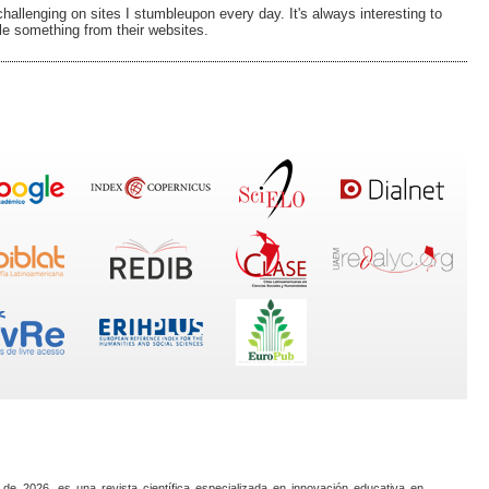
challenging on sites I stumbleupon every day. It's always interesting to
tle something from their websites.
 de 2026, es una revista científica especializada en innovación educativa en