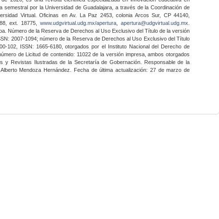
a semestral por la Universidad de Guadalajara, a través de la Coordinación de
ersidad Virtual. Oficinas en Av. La Paz 2453, colonia Arcos Sur, CP 44140,
888, ext. 18775,
www.udgvirtual.udg.mx/apertura
,
apertura@udgvirtual.udg.mx
.
a. Número de la Reserva de Derechos al Uso Exclusivo del Título de la versión
SSN: 2007-1094; número de la Reserva de Derechos al Uso Exclusivo del Título
0-102, ISSN: 1665-6180, otorgados por el Instituto Nacional del Derecho de
 número de Licitud de contenido: 11022 de la versión impresa, ambos otorgados
nes y Revistas Ilustradas de la Secretaría de Gobernación. Responsable de la
o Alberto Mendoza Hernández. Fecha de última actualización: 27 de marzo de