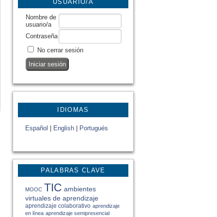
USUARIO/A
Nombre de
usuario/a
Contraseña
No cerrar sesión
IDIOMAS
Español
|
English
|
Portugués
PALABRAS CLAVE
TIC
ambientes
MOOC
virtuales de aprendizaje
aprendizaje colaborativo
aprendizaje
en línea
aprendizaje semipresencial