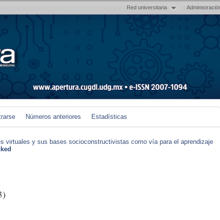
Red universitaria
Administració
trarse
Números anteriores
Estadísticas
s virtuales y sus bases socioconstructivistas como vía para el aprendizaje
cked
3)