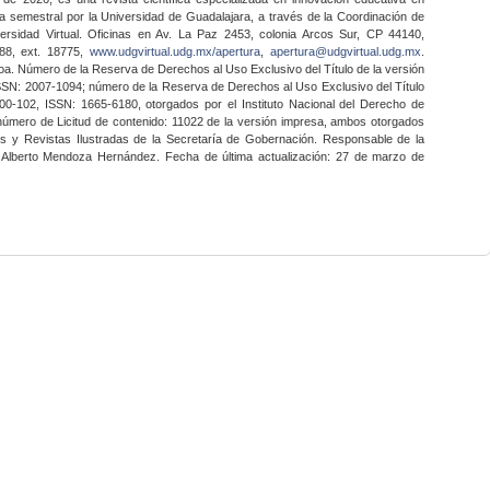
a semestral por la Universidad de Guadalajara, a través de la Coordinación de
ersidad Virtual. Oficinas en Av. La Paz 2453, colonia Arcos Sur, CP 44140,
888, ext. 18775,
www.udgvirtual.udg.mx/apertura
,
apertura@udgvirtual.udg.mx
.
a. Número de la Reserva de Derechos al Uso Exclusivo del Título de la versión
SSN: 2007-1094; número de la Reserva de Derechos al Uso Exclusivo del Título
0-102, ISSN: 1665-6180, otorgados por el Instituto Nacional del Derecho de
 número de Licitud de contenido: 11022 de la versión impresa, ambos otorgados
nes y Revistas Ilustradas de la Secretaría de Gobernación. Responsable de la
o Alberto Mendoza Hernández. Fecha de última actualización: 27 de marzo de