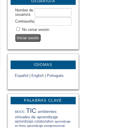
USUARIO/A
Nombre de
usuario/a
Contraseña
No cerrar sesión
IDIOMAS
Español
|
English
|
Portugués
PALABRAS CLAVE
TIC
ambientes
MOOC
virtuales de aprendizaje
aprendizaje colaborativo
aprendizaje
en línea
aprendizaje semipresencial