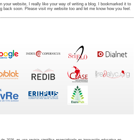
 your website, I really like your way of writing a blog. I bookmarked it to
ng back soon. Please visit my website too and let me know how you feel.
 de 2026, es una revista científica especializada en innovación educativa en