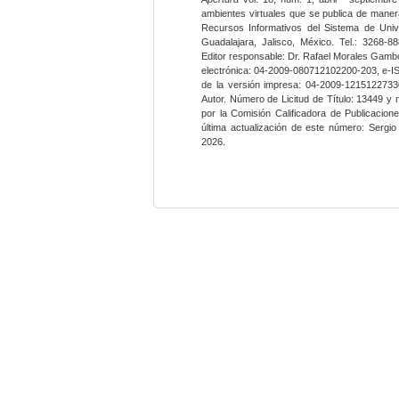
ambientes virtuales que se publica de maner
Recursos Informativos del Sistema de Univ
Guadalajara, Jalisco, México. Tel.: 3268-8
Editor responsable: Dr. Rafael Morales Gambo
electrónica: 04-2009-080712102200-203, e-I
de la versión impresa: 04-2009-12151227330
Autor. Número de Licitud de Título: 13449 y
por la Comisión Calificadora de Publicacio
última actualización de este número: Sergi
2026.