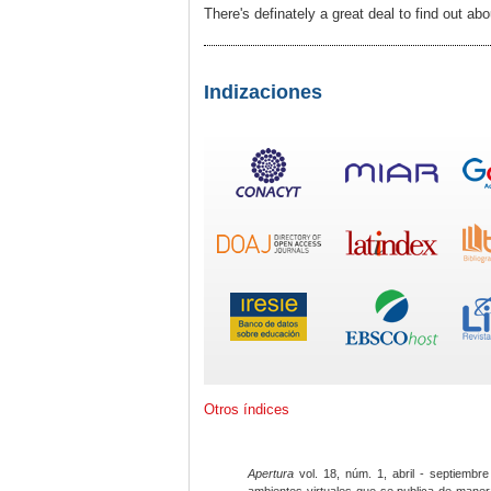
There's definately a great deal to find out abo
Indizaciones
Otros índices
Apertura
vol. 18, núm. 1, abril - septiembre
ambientes virtuales que se publica de maner