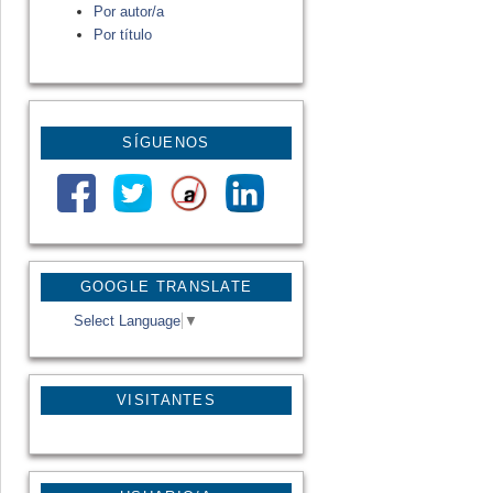
Por autor/a
Por título
SÍGUENOS
GOOGLE TRANSLATE
Select Language
▼
VISITANTES