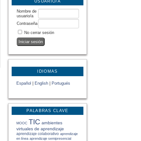
USUARIO/A
Nombre de
usuario/a
Contraseña
No cerrar sesión
IDIOMAS
Español
|
English
|
Portugués
PALABRAS CLAVE
TIC
ambientes
MOOC
virtuales de aprendizaje
aprendizaje colaborativo
aprendizaje
en línea
aprendizaje semipresencial