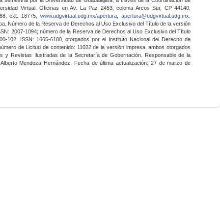
ersidad Virtual. Oficinas en Av. La Paz 2453, colonia Arcos Sur, CP 44140,
888, ext. 18775,
www.udgvirtual.udg.mx/apertura
,
apertura@udgvirtual.udg.mx
.
a. Número de la Reserva de Derechos al Uso Exclusivo del Título de la versión
SSN: 2007-1094; número de la Reserva de Derechos al Uso Exclusivo del Título
0-102, ISSN: 1665-6180, otorgados por el Instituto Nacional del Derecho de
 número de Licitud de contenido: 11022 de la versión impresa, ambos otorgados
nes y Revistas Ilustradas de la Secretaría de Gobernación. Responsable de la
o Alberto Mendoza Hernández. Fecha de última actualización: 27 de marzo de