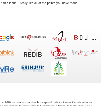
ut this issue. I really like all of the points you have made.
 de 2026, es una revista científica especializada en innovación educativa en
a semestral por la Universidad de Guadalajara, a través de la Coordinación de