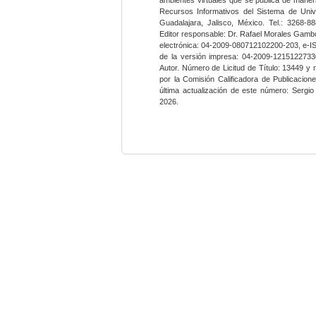
Recursos Informativos del Sistema de Univ
Guadalajara, Jalisco, México. Tel.: 3268-8
Editor responsable: Dr. Rafael Morales Gambo
electrónica: 04-2009-080712102200-203, e-I
de la versión impresa: 04-2009-12151227330
Autor. Número de Licitud de Título: 13449 y
por la Comisión Calificadora de Publicacio
última actualización de este número: Sergi
2026.