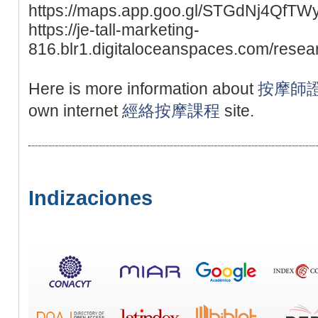
https://maps.app.goo.gl/STGdNj4QfTW
https://je-tall-marketing-
816.blr1.digitaloceanspaces.com/resear
Here is more information about
按摩師
own internet
經絡按摩課程
site.
Indizaciones