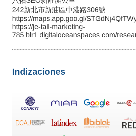
八拓SEO新莊辦公室
242新北市新莊區中港路306號
https://maps.app.goo.gl/STGdNj4QfTW
https://je-tall-marketing-
785.blr1.digitaloceanspaces.com/resear
Indizaciones