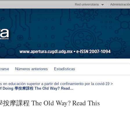
Red universitaria
Administració
trarse
Números anteriores
Estadísticas
en educación superior a partir del confinamiento por la covid-19
>
 Of Doing 學按摩課程 The Old Way? Read...
g 學按摩課程 The Old Way? Read This