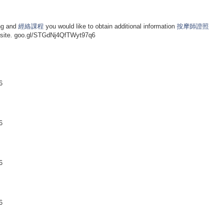
ing and
經絡課程
you would like to obtain additional information
按摩師證照
b-site. goo.gl/STGdNj4QfTWyt97q6
6
6
6
6