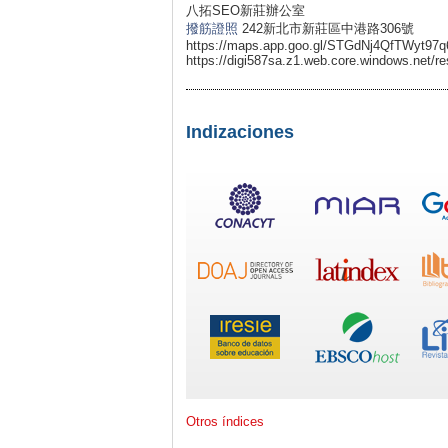
八拓SEO新莊辦公室
撥筋證照
242新北市新莊區中港路306號
https://maps.app.goo.gl/STGdNj4QfTWyt97q
https://digi587sa.z1.web.core.windows.net/re
Indizaciones
Otros índices