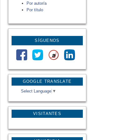
Por autor/a
Por título
SÍGUENOS
GOOGLE TRANSLATE
Select Language
▼
VISITANTES