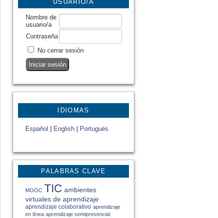
USUARIO/A
Nombre de
usuario/a
Contraseña
No cerrar sesión
IDIOMAS
Español
|
English
|
Portugués
PALABRAS CLAVE
TIC
ambientes
MOOC
virtuales de aprendizaje
aprendizaje colaborativo
aprendizaje
en línea
aprendizaje semipresencial