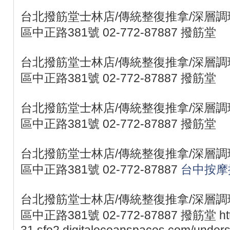
台北撥筋堂士林店/傳統整復推拿/深層調理
區中正路381號 02-772-87887 撥筋堂
台北撥筋堂士林店/傳統整復推拿/深層調理
區中正路381號 02-772-87887 撥筋堂
台北撥筋堂士林店/傳統整復推拿/深層調理
區中正路381號 02-772-87887 撥筋堂
台北撥筋堂士林店/傳統整復推拿/深層調理
區中正路381號 02-772-87887
台中按摩排
台北撥筋堂士林店/傳統整復推拿/深層調理
區中正路381號 02-772-87887 撥筋堂 https
31.sfo2.digitaloceanspaces.com/underst