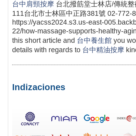
台中肩頸按摩
台北撥筋堂士林店/傳統整
111台北市士林區中正路381號 02-772-8
https://yacss2024.s3.us-east-005.back
22/how-massage-supports-healthy-agin
this short article and
台中養生館
you wou
details with regards to
台中精油按摩
kin
Indizaciones