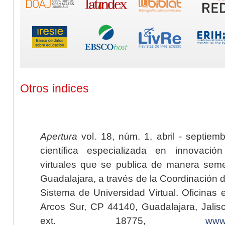
Otros índices
Apertura
vol. 18, núm. 1, abril - septiem
científica especializada en innovaci
virtuales que se publica de manera seme
Guadalajara, a través de la Coordinación 
Sistema de Universidad Virtual. Oficinas 
Arcos Sur, CP 44140, Guadalajara, Jalisc
ext. 18775,
www.