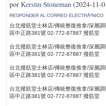
por
Kerstin Stoneman
(2024-11-0
RESPONDER AL CORREO ELECTRÃ³NICO
台北撥筋堂士林店/傳統整復推拿/深層調理
區中正路381號 02-772-87887 撥筋堂
台北撥筋堂士林店/傳統整復推拿/深層調理
區中正路381號 02-772-87887 撥筋堂
台北撥筋堂士林店/傳統整復推拿/深層調理
區中正路381號 02-772-87887 撥筋堂
台北撥筋堂士林店/傳統整復推拿/深層調理
區中正路381號 02-772-87887 撥筋堂