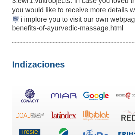
3.ewr1.vultrobjects. In case you loved t
you would like to receive more details w
摩
i implore you to visit our own webpag
benefits-of-ayurvedic-massage.html
Indizaciones