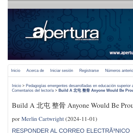
Inicio
Acerca de
Iniciar sesión
Registrarse
Números anteri
Inicio
>
Pedagogías emergentes desarrolladas en educación superior a 
Comentarios del lector/a
>
Build A 北屯 整骨 Anyone Would Be Pro
Build A 北屯 整骨 Anyone Would Be Prou
por
Merlin Cartwright
(2024-11-01)
RESPONDER AL CORREO ELECTRÃ³NICO