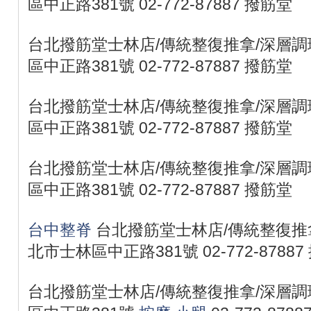
區中正路381號 02-772-87887 撥筋堂
台北撥筋堂士林店/傳統整復推拿/深層調理
區中正路381號 02-772-87887 撥筋堂
台北撥筋堂士林店/傳統整復推拿/深層調理
區中正路381號 02-772-87887 撥筋堂
台北撥筋堂士林店/傳統整復推拿/深層調理
區中正路381號 02-772-87887 撥筋堂
台中整脊
台北撥筋堂士林店/傳統整復推拿
北市士林區中正路381號 02-772-87887
台北撥筋堂士林店/傳統整復推拿/深層調理