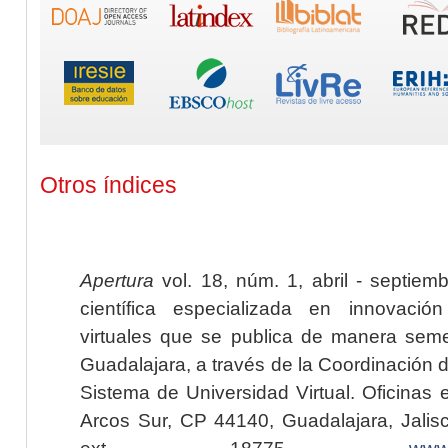
Otros índices
Apertura
vol. 18, núm. 1, abril - septiem
científica especializada en innovaci
virtuales que se publica de manera seme
Guadalajara, a través de la Coordinación 
Sistema de Universidad Virtual. Oficinas 
Arcos Sur, CP 44140, Guadalajara, Jalisc
ext. 18775,
www.