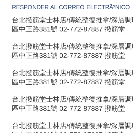
RESPONDER AL CORREO ELECTRÃ³NICO
台北撥筋堂士林店/傳統整復推拿/深層調理
區中正路381號 02-772-87887 撥筋堂
台北撥筋堂士林店/傳統整復推拿/深層調理
區中正路381號 02-772-87887 撥筋堂
台北撥筋堂士林店/傳統整復推拿/深層調理
區中正路381號 02-772-87887 撥筋堂
台北撥筋堂士林店/傳統整復推拿/深層調理
區中正路381號 02-772-87887 撥筋堂
台北撥筋堂士林店/傳統整復推拿/深層調理