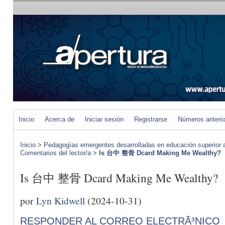
Inicio
Acerca de
Iniciar sesión
Registrarse
Números anteri
Inicio
>
Pedagogías emergentes desarrolladas en educación superior a 
Comentarios del lector/a
>
Is 台中 整骨 Dcard Making Me Wealthy?
Is 台中 整骨 Dcard Making Me Wealthy?
por
Lyn Kidwell
(2024-10-31)
RESPONDER AL CORREO ELECTRÃ³NICO