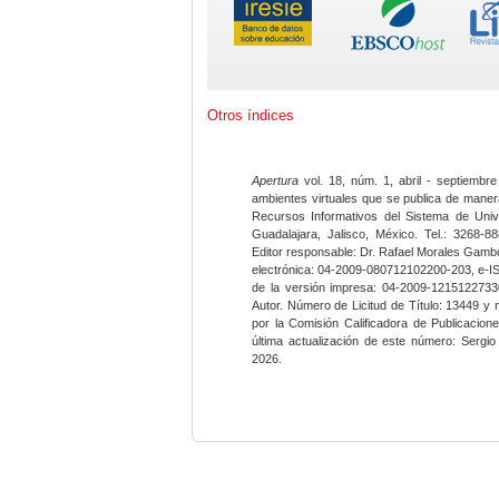
Otros índices
Apertura
vol. 18, núm. 1, abril - septiembre
ambientes virtuales que se publica de maner
Recursos Informativos del Sistema de Univ
Guadalajara, Jalisco, México. Tel.: 3268-8
Editor responsable: Dr. Rafael Morales Gambo
electrónica: 04-2009-080712102200-203, e-I
de la versión impresa: 04-2009-12151227330
Autor. Número de Licitud de Título: 13449 y
por la Comisión Calificadora de Publicacio
última actualización de este número: Sergi
2026.