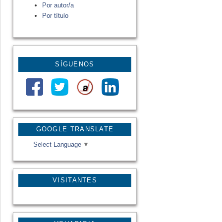
Por autor/a
Por título
SÍGUENOS
GOOGLE TRANSLATE
Select Language
▼
VISITANTES