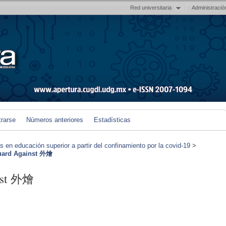
Red universitaria
Administració
trarse
Números anteriores
Estadísticas
en educación superior a partir del confinamiento por la covid-19
>
uard Against 外燴
inst 外燴