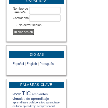
USUARIO/A
Nombre de
usuario/a
Contraseña
No cerrar sesión
IDIOMAS
Español
|
English
|
Portugués
PALABRAS CLAVE
TIC
ambientes
MOOC
virtuales de aprendizaje
aprendizaje colaborativo
aprendizaje
en línea
aprendizaje semipresencial