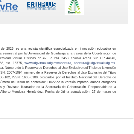
 de 2026, es una revista científica especializada en innovación educativa en
a semestral por la Universidad de Guadalajara, a través de la Coordinación de
ersidad Virtual. Oficinas en Av. La Paz 2453, colonia Arcos Sur, CP 44140,
888, ext. 18775,
www.udgvirtual.udg.mx/apertura
,
apertura@udgvirtual.udg.mx
.
a. Número de la Reserva de Derechos al Uso Exclusivo del Título de la versión
SSN: 2007-1094; número de la Reserva de Derechos al Uso Exclusivo del Título
0-102, ISSN: 1665-6180, otorgados por el Instituto Nacional del Derecho de
 número de Licitud de contenido: 11022 de la versión impresa, ambos otorgados
nes y Revistas Ilustradas de la Secretaría de Gobernación. Responsable de la
o Alberto Mendoza Hernández. Fecha de última actualización: 27 de marzo de