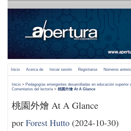
Inicio
Acerca de
Iniciar sesión
Registrarse
Números anteri
Inicio
>
Pedagogías emergentes desarrolladas en educación superior a 
Comentarios del lector/a
>
桃園外燴 At A Glance
桃園外燴 At A Glance
por
Forest Hutto
(2024-10-30)