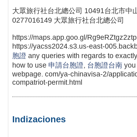
大眾旅行社台北總公司 10491台北市中山
0277016149 大眾旅行社台北總公司
https://maps.app.goo.gl/Rg9eRZtgz2ztp
https://yacss2024.s3.us-east-005.backb
胞證
any queries with regards to exact
how to use
申請台胞證
,
台胞證台南
you 
webpage. com/ya-chinavisa-2/applicatio
compatriot-permit.html
Indizaciones