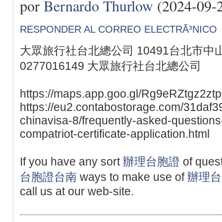
por
Bernardo Thurlow
(2024-09-
RESPONDER AL CORREO ELECTRÃ³NICO
大眾旅行社台北總公司 10491台北市中山
0277016149 大眾旅行社台北總公司
https://maps.app.goo.gl/Rg9eRZtgz2ztp
https://eu2.contabostorage.com/31da
chinavisa-8/frequently-asked-questions
compatriot-certificate-application.html
If you have any sort
辦理台胞證
of quest
台胞證台南
ways to make use of
辦理台
call us at our web-site.