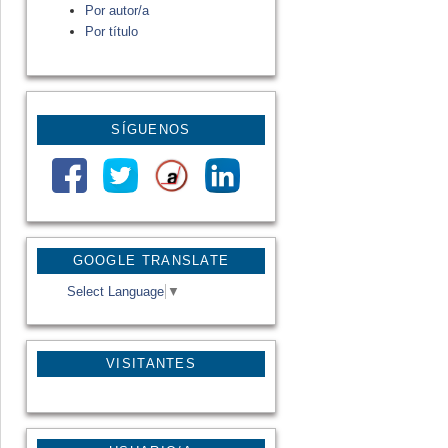
Por autor/a
Por título
SÍGUENOS
GOOGLE TRANSLATE
Select Language
▼
VISITANTES