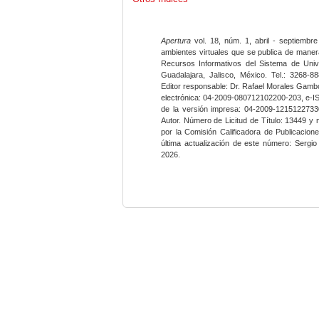
Apertura
vol. 18, núm. 1, abril - septiembre
ambientes virtuales que se publica de maner
Recursos Informativos del Sistema de Univ
Guadalajara, Jalisco, México. Tel.: 3268-8
Editor responsable: Dr. Rafael Morales Gambo
electrónica: 04-2009-080712102200-203, e-I
de la versión impresa: 04-2009-12151227330
Autor. Número de Licitud de Título: 13449 y
por la Comisión Calificadora de Publicacio
última actualización de este número: Sergi
2026.