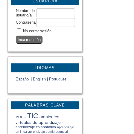
USUARIO/A
Nombre de
usuario/a
Contraseña
No cerrar sesión
IDIOMAS
Español
|
English
|
Portugués
PALABRAS CLAVE
TIC
ambientes
MOOC
virtuales de aprendizaje
aprendizaje colaborativo
aprendizaje
en línea
aprendizaje semipresencial