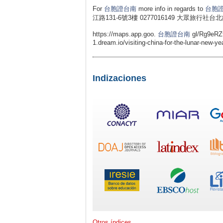
For
台胞證台南
more info in regards to
台胞
江路131-6號3樓 0277016149 大眾旅行社台
https://maps.app.goo.
台胞證台南
gl/Rg9eRZt
1.dream.io/visiting-china-for-the-lunar-new-ye
Indizaciones
Otros índices