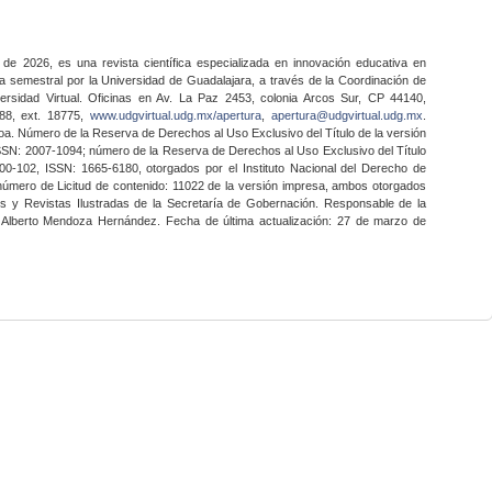
 de 2026, es una revista científica especializada en innovación educativa en
a semestral por la Universidad de Guadalajara, a través de la Coordinación de
ersidad Virtual. Oficinas en Av. La Paz 2453, colonia Arcos Sur, CP 44140,
888, ext. 18775,
www.udgvirtual.udg.mx/apertura
,
apertura@udgvirtual.udg.mx
.
a. Número de la Reserva de Derechos al Uso Exclusivo del Título de la versión
SSN: 2007-1094; número de la Reserva de Derechos al Uso Exclusivo del Título
0-102, ISSN: 1665-6180, otorgados por el Instituto Nacional del Derecho de
 número de Licitud de contenido: 11022 de la versión impresa, ambos otorgados
nes y Revistas Ilustradas de la Secretaría de Gobernación. Responsable de la
o Alberto Mendoza Hernández. Fecha de última actualización: 27 de marzo de