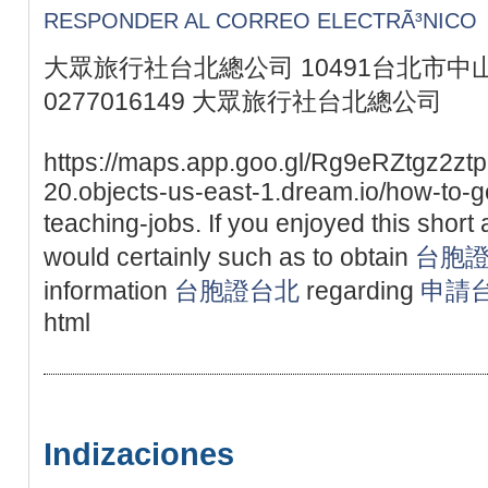
RESPONDER AL CORREO ELECTRÃ³NICO
大眾旅行社台北總公司 10491台北市中山
0277016149 大眾旅行社台北總公司
https://maps.app.goo.gl/Rg9eRZtgz2ztpgt
20.objects-us-east-1.dream.io/how-to-g
teaching-jobs. If you enjoyed this short 
would certainly such as to obtain
台胞
information
台胞證台北
regarding
申請
html
Indizaciones