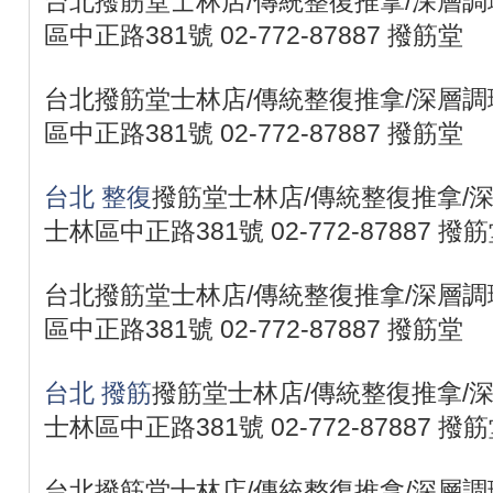
台北撥筋堂士林店/傳統整復推拿/深層調理
區中正路381號 02-772-87887 撥筋堂
台北撥筋堂士林店/傳統整復推拿/深層調理
區中正路381號 02-772-87887 撥筋堂
台北 整復
撥筋堂士林店/傳統整復推拿/深
士林區中正路381號 02-772-87887 撥
台北撥筋堂士林店/傳統整復推拿/深層調理
區中正路381號 02-772-87887 撥筋堂
台北 撥筋
撥筋堂士林店/傳統整復推拿/深
士林區中正路381號 02-772-87887 撥
台北撥筋堂士林店/傳統整復推拿/深層調理