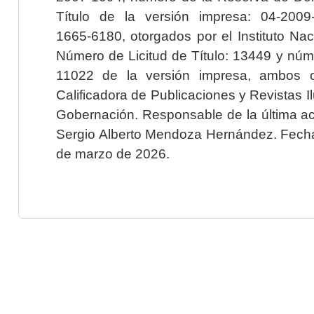
Título de la versión impresa: 04-200
1665-6180, otorgados por el Instituto Nac
Número de Licitud de Título: 13449 y núme
11022 de la versión impresa, ambos o
Calificadora de Publicaciones y Revistas I
Gobernación. Responsable de la última ac
Sergio Alberto Mendoza Hernández. Fecha 
de marzo de 2026.