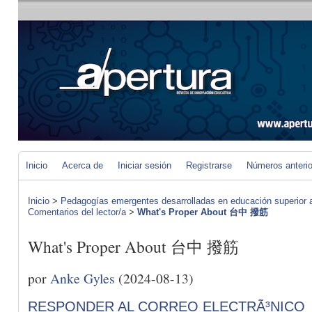
Inicio
Acerca de
Iniciar sesión
Registrarse
Números anteri
Inicio
>
Pedagogías emergentes desarrolladas en educación superior a 
Comentarios del lector/a
>
What's Proper About 台中 撥筋
What's Proper About 台中 撥筋
por
Anke Gyles
(2024-08-13)
RESPONDER AL CORREO ELECTRÃ³NICO