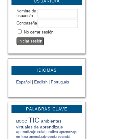
USUARIO/A
Nombre de
usuario/a
Contraseña
No cerrar sesión
IDIOMAS
Español
|
English
|
Portugués
PALABRAS CLAVE
TIC
ambientes
MOOC
virtuales de aprendizaje
aprendizaje colaborativo
aprendizaje
en línea
aprendizaje semipresencial