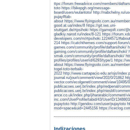
ttps://forum.freeadvice.com/members/daftar
toto
https://bikepgh.org/message-
board/users/wulantoto/
http://nabchelny.ru/u
pujay#tab-
about
https://www.flyingsolo.com.au/members/
good.at.ua/index/8
https://git.iws.uni-
stuttgart.de/rtpsihoki
https://gamejolt.com/@r
gladkiy.narod.ru/index/8-121
https://forum.xd
developers.com/m/rtpsihoki.12244571/#abou
214
https://catchthemes.com/support-forum/u
games.com/community/profile/daftarsihoki/
h
gaming.com/community/profile/daftarsihoki/
smak.com/community/profile/daftarsihoki/
ht
profiles/profiles/user/id/6293/type/1
https://
about
https://www.flyingsolo.com.au/members/
togel-toto-terbaik-
2022
http://www.cartapacio.edu.ar/ojs/inde
journal.ru/jour/comment/view/202/0/21862
ht
vector.com/ecolgenet/comment/view/10495/
publicacoes.uerj.br/index.php/redpenal/com
publicacoes.uerj.br/index.php/niesbf/comme
ance.co.uk/index.php/jihararabic/comment/v
inc.com/UserProfile/tabid/43/UserID/1348803
pujaytoto
http://gendou.com/user/pujaytoto
h
mod=space&uid=2445156
https://iceclog.co
Indizaciones