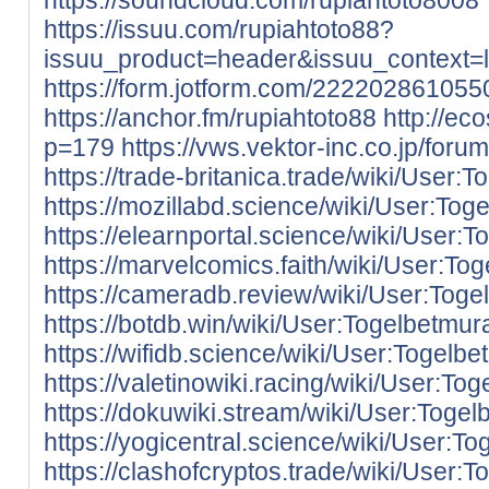
https://issuu.com/rupiahtoto88?
issuu_product=header&issuu_context=li
https://form.jotform.com/222202861055
https://anchor.fm/rupiahtoto88
http://ec
p=179
https://vws.vektor-inc.co.jp/foru
https://trade-britanica.trade/wiki/User:
https://mozillabd.science/wiki/User:Tog
https://elearnportal.science/wiki/User:
https://marvelcomics.faith/wiki/User:To
https://cameradb.review/wiki/User:Tog
https://botdb.win/wiki/User:Togelbetmur
https://wifidb.science/wiki/User:Togelb
https://valetinowiki.racing/wiki/User:To
https://dokuwiki.stream/wiki/User:Toge
https://yogicentral.science/wiki/User:T
https://clashofcryptos.trade/wiki/User: