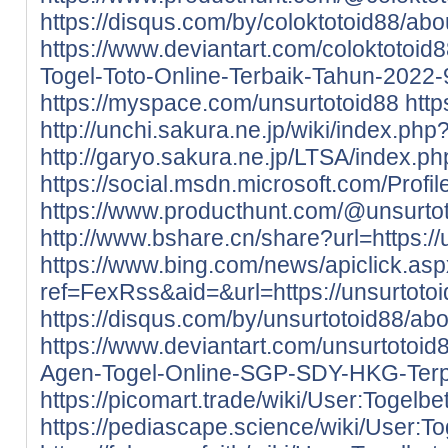
https://disqus.com/by/coloktotoid88/abo
https://www.deviantart.com/coloktotoid88
Togel-Toto-Online-Terbaik-Tahun-2022
https://myspace.com/unsurtotoid88
http
http://unchi.sakura.ne.jp/wiki/index.ph
http://garyo.sakura.ne.jp/LTSA/index.p
https://social.msdn.microsoft.com/Profil
https://www.producthunt.com/@unsurto
http://www.bshare.cn/share?url=https://
https://www.bing.com/news/apiclick.as
ref=FexRss&aid=&url=https://unsurtotoi
https://disqus.com/by/unsurtotoid88/abo
https://www.deviantart.com/unsurtotoid8
Agen-Togel-Online-SGP-SDY-HKG-Ter
https://picomart.trade/wiki/User:Togelb
https://pediascape.science/wiki/User:T