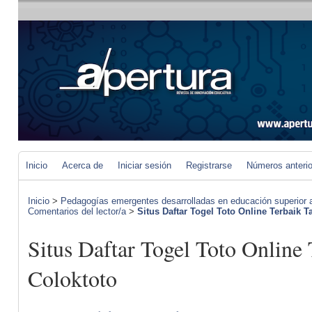
Inicio
Acerca de
Iniciar sesión
Registrarse
Números anteri
Inicio
>
Pedagogías emergentes desarrolladas en educación superior a 
Comentarios del lector/a
>
Situs Daftar Togel Toto Online Terbaik T
Situs Daftar Togel Toto Online
Coloktoto