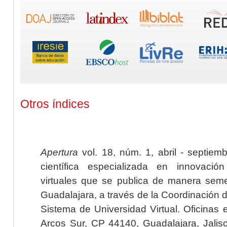
Otros índices
Apertura
vol. 18, núm. 1, abril - septiem
científica especializada en innovaci
virtuales que se publica de manera seme
Guadalajara, a través de la Coordinación 
Sistema de Universidad Virtual. Oficinas 
Arcos Sur, CP 44140, Guadalajara, Jalisc