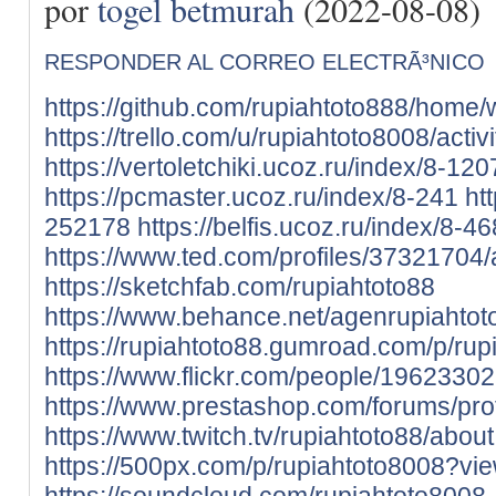
por
togel betmurah
(2022-08-08)
RESPONDER AL CORREO ELECTRÃ³NICO
https://github.com/rupiahtoto888/home/w
https://trello.com/u/rupiahtoto8008/activi
https://vertoletchiki.ucoz.ru/index/8-120
https://pcmaster.ucoz.ru/index/8-241
ht
252178
https://belfis.ucoz.ru/index/8-46
https://www.ted.com/profiles/37321704/
https://sketchfab.com/rupiahtoto88
https://www.behance.net/agenrupiahtot
https://rupiahtoto88.gumroad.com/p/rup
https://www.flickr.com/people/196233
https://www.prestashop.com/forums/pro
https://www.twitch.tv/rupiahtoto88/about
https://500px.com/p/rupiahtoto8008?vi
https://soundcloud.com/rupiahtoto8008