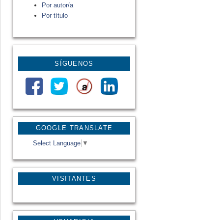
Por autor/a
Por título
SÍGUENOS
GOOGLE TRANSLATE
Select Language
▼
VISITANTES