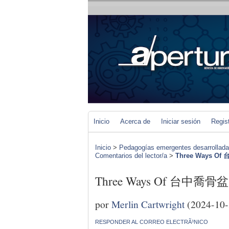
Inicio
Acerca de
Iniciar sesión
Regis
Inicio
>
Pedagogías emergentes desarrolladas 
Comentarios del lector/a
>
Three Ways Of 
Three Ways Of 台中喬骨盆 Tha
por
Merlin Cartwright
(2024-10-
RESPONDER AL CORREO ELECTRÃ³NICO