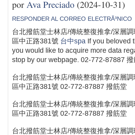
por
Ava Preciado
(2024-10-31)
RESPONDER AL CORREO ELECTRÃ³NICO
台北撥筋堂士林店/傳統整復推拿/深層調理
區中正路381號
台中spa
If you beloved 
you would like to acquire more data re
stop by our webpage. 02-772-87887
台北撥筋堂士林店/傳統整復推拿/深層調理
區中正路381號 02-772-87887 撥筋堂
台北撥筋堂士林店/傳統整復推拿/深層調理
區中正路381號 02-772-87887 撥筋堂
台北撥筋堂士林店/傳統整復推拿/深層調理