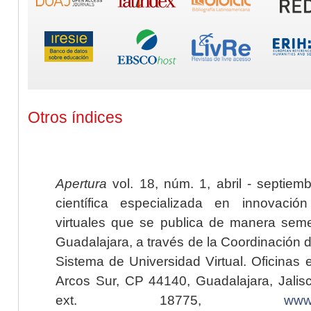
Otros índices
Apertura
vol. 18, núm. 1, abril - septiem
científica especializada en innovaci
virtuales que se publica de manera seme
Guadalajara, a través de la Coordinación 
Sistema de Universidad Virtual. Oficinas 
Arcos Sur, CP 44140, Guadalajara, Jalisc
ext. 18775,
www.