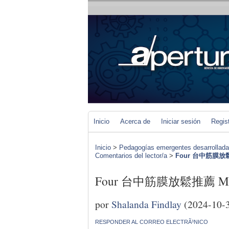
Inicio
Acerca de
Iniciar sesión
Regis
Inicio
>
Pedagogías emergentes desarrolladas 
Comentarios del lector/a
>
Four 台中筋膜放鬆推薦
Four 台中筋膜放鬆推薦 Mistak
por
Shalanda Findlay
(2024-10-
RESPONDER AL CORREO ELECTRÃ³NICO