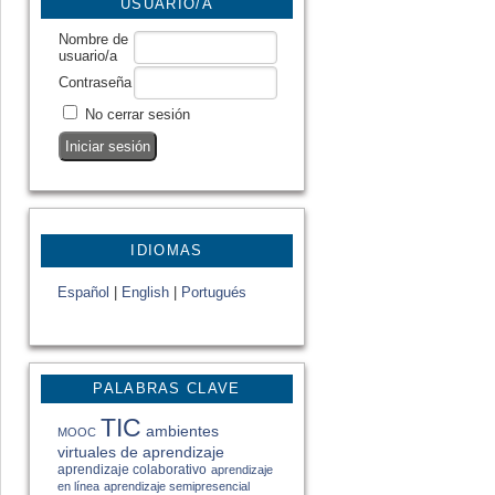
USUARIO/A
Nombre de
usuario/a
Contraseña
No cerrar sesión
IDIOMAS
Español
|
English
|
Portugués
PALABRAS CLAVE
TIC
ambientes
MOOC
virtuales de aprendizaje
aprendizaje colaborativo
aprendizaje
en línea
aprendizaje semipresencial