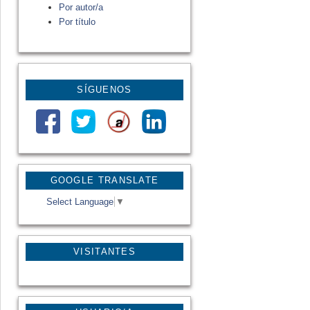
Por autor/a
Por título
SÍGUENOS
GOOGLE TRANSLATE
Select Language
▼
VISITANTES