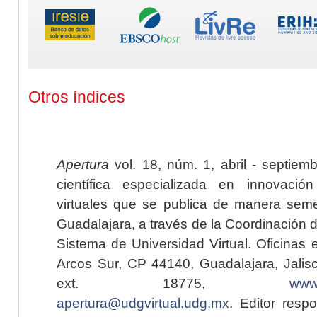
Otros índices
Apertura
vol. 18, núm. 1, abril - septiem
científica especializada en innovaci
virtuales que se publica de manera seme
Guadalajara, a través de la Coordinación 
Sistema de Universidad Virtual. Oficinas 
Arcos Sur, CP 44140, Guadalajara, Jalisc
ext. 18775,
www.
apertura@udgvirtual.udg.mx
. Editor resp