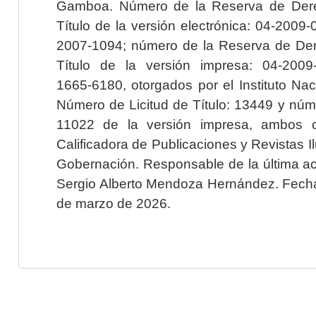
Gamboa. Número de la Reserva de Dere
Título de la versión electrónica: 04-200
2007-1094; número de la Reserva de Der
Título de la versión impresa: 04-200
1665-6180, otorgados por el Instituto Nac
Número de Licitud de Título: 13449 y núme
11022 de la versión impresa, ambos o
Calificadora de Publicaciones y Revistas I
Gobernación. Responsable de la última ac
Sergio Alberto Mendoza Hernández. Fecha 
de marzo de 2026.