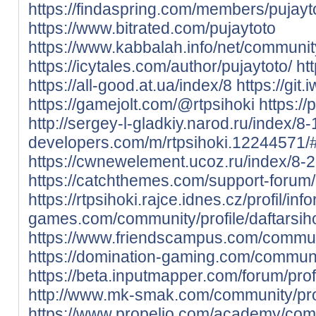
https://findaspring.com/members/pujayt
https://www.bitrated.com/pujaytoto
https://www.kabbalah.info/net/community
https://icytales.com/author/pujaytoto/
ht
https://all-good.at.ua/index/8
https://git.
https://gamejolt.com/@rtpsihoki
https:/
http://sergey-l-gladkiy.narod.ru/index/8
developers.com/m/rtpsihoki.12244571/
https://cwnewelement.ucoz.ru/index/8-
https://catchthemes.com/support-forum/u
https://rtpsihoki.rajce.idnes.cz/profil/in
games.com/community/profile/daftarsiho
https://www.friendscampus.com/communit
https://domination-gaming.com/community
https://beta.inputmapper.com/forum/profi
http://www.mk-smak.com/community/profi
https://www.propelio.com/academy/commu