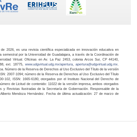
 de 2026, es una revista científica especializada en innovación educativa en
a semestral por la Universidad de Guadalajara, a través de la Coordinación de
ersidad Virtual. Oficinas en Av. La Paz 2453, colonia Arcos Sur, CP 44140,
888, ext. 18775,
www.udgvirtual.udg.mx/apertura
,
apertura@udgvirtual.udg.mx
.
a. Número de la Reserva de Derechos al Uso Exclusivo del Título de la versión
SSN: 2007-1094; número de la Reserva de Derechos al Uso Exclusivo del Título
0-102, ISSN: 1665-6180, otorgados por el Instituto Nacional del Derecho de
 número de Licitud de contenido: 11022 de la versión impresa, ambos otorgados
nes y Revistas Ilustradas de la Secretaría de Gobernación. Responsable de la
o Alberto Mendoza Hernández. Fecha de última actualización: 27 de marzo de