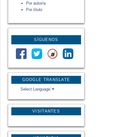
Por autor/a
Por título
SÍGUENOS
GOOGLE TRANSLATE
Select Language
▼
VISITANTES