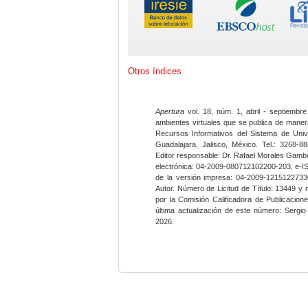
Otros índices
Apertura
vol. 18, núm. 1, abril - septiembre
ambientes virtuales que se publica de maner
Recursos Informativos del Sistema de Univ
Guadalajara, Jalisco, México. Tel.: 3268-8
Editor responsable: Dr. Rafael Morales Gambo
electrónica: 04-2009-080712102200-203, e-I
de la versión impresa: 04-2009-12151227330
Autor. Número de Licitud de Título: 13449 y
por la Comisión Calificadora de Publicacio
última actualización de este número: Sergi
2026.