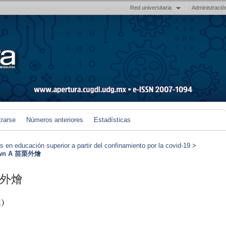
Red universitaria
Administració
trarse
Números anteriores
Estadísticas
en educación superior a partir del confinamiento por la covid-19
>
Down A 苗栗外燴
苗栗外燴
)