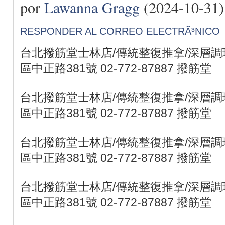
por
Lawanna Gragg
(2024-10-31)
RESPONDER AL CORREO ELECTRÃ³NICO
台北撥筋堂士林店/傳統整復推拿/深層調理
區中正路381號 02-772-87887 撥筋堂
台北撥筋堂士林店/傳統整復推拿/深層調理
區中正路381號 02-772-87887 撥筋堂
台北撥筋堂士林店/傳統整復推拿/深層調理
區中正路381號 02-772-87887 撥筋堂
台北撥筋堂士林店/傳統整復推拿/深層調理
區中正路381號 02-772-87887 撥筋堂