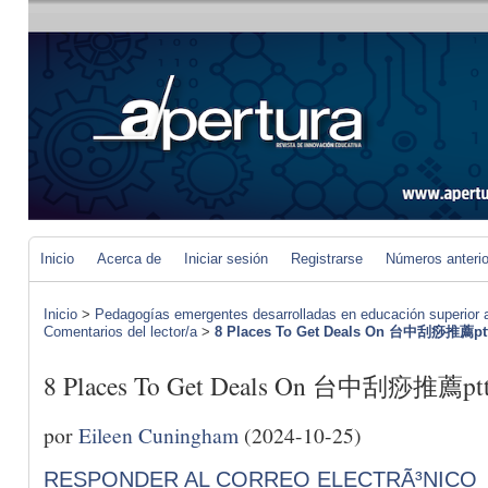
Inicio
Acerca de
Iniciar sesión
Registrarse
Números anteri
Inicio
>
Pedagogías emergentes desarrolladas en educación superior a 
Comentarios del lector/a
>
8 Places To Get Deals On 台中刮痧推薦pt
8 Places To Get Deals On 台中刮痧推薦pt
por
Eileen Cuningham
(2024-10-25)
RESPONDER AL CORREO ELECTRÃ³NICO