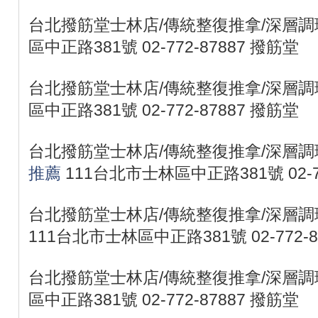
台北撥筋堂士林店/傳統整復推拿/深層調理
區中正路381號 02-772-87887 撥筋堂
台北撥筋堂士林店/傳統整復推拿/深層調理
區中正路381號 02-772-87887 撥筋堂
台北撥筋堂士林店/傳統整復推拿/深層調
推薦
111台北市士林區中正路381號 02-77
台北撥筋堂士林店/傳統整復推拿/深層調
111台北市士林區中正路381號 02-772-8
台北撥筋堂士林店/傳統整復推拿/深層調理
區中正路381號 02-772-87887 撥筋堂