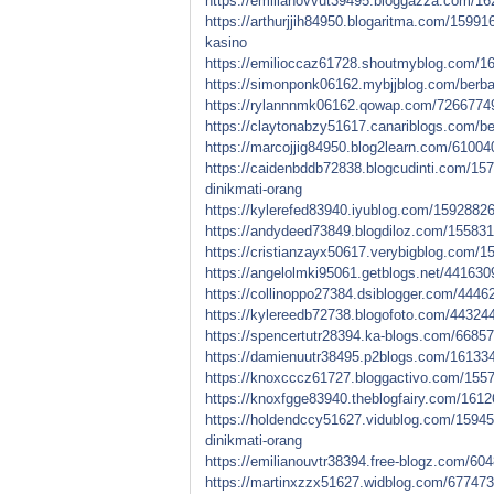
https://emilianovvut39495.bloggazza.com/162
https://arthurjjih84950.blogaritma.com/15991
kasino
https://emilioccaz61728.shoutmyblog.com/16
https://simonponk06162.mybjjblog.com/berba
https://rylannnmk06162.qowap.com/72667749
https://claytonabzy51617.canariblogs.com/b
https://marcojjig84950.blog2learn.com/61004
https://caidenbddb72838.blogcudinti.com/157
dinikmati-orang
https://kylerefed83940.iyublog.com/15928826
https://andydeed73849.blogdiloz.com/155831
https://cristianzayx50617.verybigblog.com/1
https://angelolmki95061.getblogs.net/441630
https://collinoppo27384.dsiblogger.com/4446
https://kylereedb72738.blogofoto.com/44324
https://spencertutr28394.ka-blogs.com/6685
https://damienuutr38495.p2blogs.com/161334
https://knoxcccz61727.bloggactivo.com/1557
https://knoxfgge83940.theblogfairy.com/161
https://holdendccy51627.vidublog.com/15945
dinikmati-orang
https://emilianouvtr38394.free-blogz.com/6
https://martinxzzx51627.widblog.com/6774739