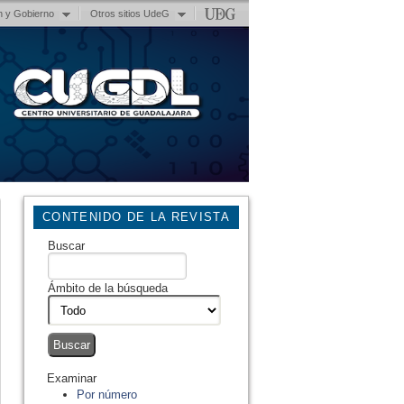
n y Gobierno
Otros sitios UdeG
CONTENIDO DE LA REVISTA
Buscar
Ámbito de la búsqueda
Examinar
Por número