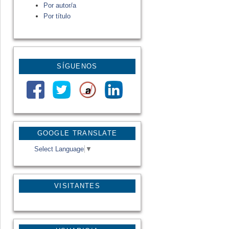
Por autor/a
Por título
SÍGUENOS
GOOGLE TRANSLATE
Select Language
▼
VISITANTES