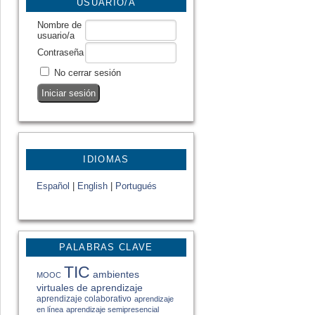
USUARIO/A
Nombre de
usuario/a
Contraseña
No cerrar sesión
IDIOMAS
Español
|
English
|
Portugués
PALABRAS CLAVE
TIC
ambientes
MOOC
virtuales de aprendizaje
aprendizaje colaborativo
aprendizaje
en línea
aprendizaje semipresencial