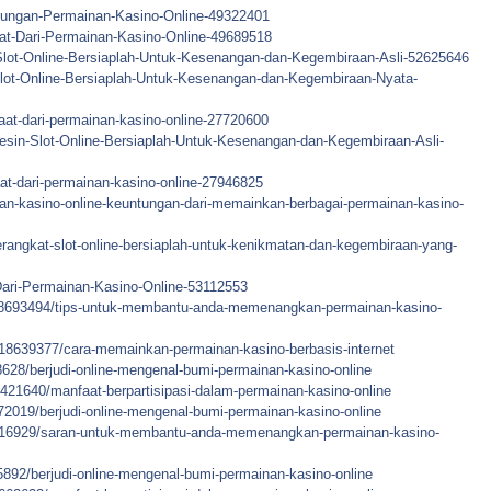
tungan-Permainan-Kasino-Online-49322401
at-Dari-Permainan-Kasino-Online-49689518
-Slot-Online-Bersiaplah-Untuk-Kesenangan-dan-Kegembiraan-Asli-52625646
Slot-Online-Bersiaplah-Untuk-Kesenangan-dan-Kegembiraan-Nyata-
aat-dari-permainan-kasino-online-27720600
esin-Slot-Online-Bersiaplah-Untuk-Kesenangan-dan-Kegembiraan-Asli-
aat-dari-permainan-kasino-online-27946825
an-kasino-online-keuntungan-dari-memainkan-berbagai-permainan-kasino-
angkat-slot-online-bersiaplah-untuk-kenikmatan-dan-kegembiraan-yang-
t-Dari-Permainan-Kasino-Online-53112553
/18693494/tips-untuk-membantu-anda-memenangkan-permainan-kasino-
/18639377/cara-memainkan-permainan-kasino-berbasis-internet
628/berjudi-online-mengenal-bumi-permainan-kasino-online
8421640/manfaat-berpartisipasi-dalam-permainan-kasino-online
572019/berjudi-online-mengenal-bumi-permainan-kasino-online
8516929/saran-untuk-membantu-anda-memenangkan-permainan-kasino-
05892/berjudi-online-mengenal-bumi-permainan-kasino-online