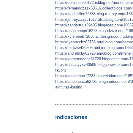
https://collinnonl06172.isblog.net/menemuka
https://fernandozazx50616.collectblogs.com/
https://landenffec72838.blog-a-story.com/18
https://jeffreyzazy51617.atualblog.com/1851
https://zandertuus39405.blogacep.com/18057
https://angelonppn16273.blogadvize.com/186
https://kylereeeb72838.alltdesign.com/judu
https://tysonccbz62738.total-blog.com/berb
https://reidwwvt39505.ambien-blog.com/1863
https://andrebcby62728.amoblog.com/menemuk
https://kameronccbz61728.bloggosite.com/18
https://dallasyyxv40506.bloggerswise.com/1
favorit
https://jasperlnoo17283.blogrelation.com/18
https://landeneeca62728.blogproducer.com/1
aktivitas-kasino
Indizaciones