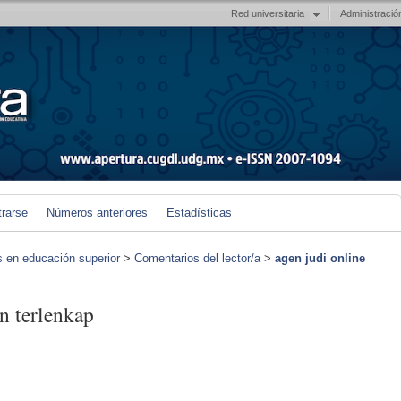
Red universitaria
Administració
trarse
Números anteriores
Estadísticas
s en educación superior
>
Comentarios del lector/a
>
agen judi online
an terlenkap