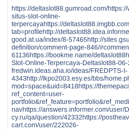
https://deltaslot88.gumroad.com/
https:
situs-slot-online-
terpercaya
https://deltaslot88.imgbb.com
tab=profile
http://deltaslot88.idea.inform
good.at.ua/index/8-57465
http://sites.g
definition/comment-page-846/#commen
61136
https://bookme.name/deltaslot88
h
Slot-Online-Terpercaya-Deltaslot88-06
fredwin.ideas.aha.io/ideas/FREDPTS-I-
4343
http://lkpo2003.esy.es/bbs/home.
mod=space&uid=8418
https://themepaci
ref_content=user-
portfolio&ref_feature=portfolio&ref_me
nav
https://answers.informer.com/user/D
cy.ru/qa/question/42332
https://postheav
cart.com/user/222026-