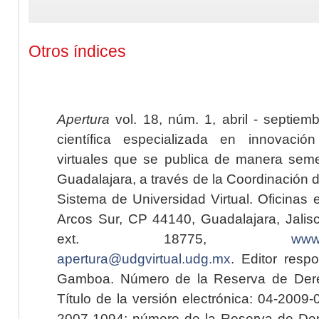
Otros índices
Apertura
vol. 18, núm. 1, abril - septiem
científica especializada en innovaci
virtuales que se publica de manera seme
Guadalajara, a través de la Coordinación 
Sistema de Universidad Virtual. Oficinas 
Arcos Sur, CP 44140, Guadalajara, Jalisc
ext. 18775,
www.
apertura@udgvirtual.udg.mx
. Editor resp
Gamboa. Número de la Reserva de Dere
Título de la versión electrónica: 04-200
2007-1094; número de la Reserva de Der