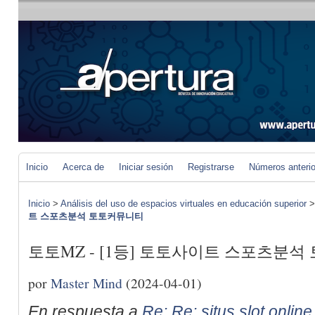
Inicio
Acerca de
Iniciar sesión
Registrarse
Números anteri
Inicio
>
Análisis del uso de espacios virtuales en educación superior
트 스포츠분석 토토커뮤니티
토토MZ - [1등] 토토사이트 스포츠분
por
Master Mind
(2024-04-01)
En respuesta a
Re: Re: situs slot onlin