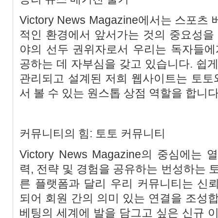
Victory News Magazine에서는 스
적인 환경에서 앞서가는 것의 중요성을 
야의 선두 권위자로서 우리는 독자들에
공하는 데 자부심을 갖고 있습니다. 쉽
관리되고 설계된 저희 웹사이트는 토토와
서 볼 수 있는 원스톱 상점 역할을 합니다
커뮤니티의 힘: 토토 커뮤니티
Victory News Magazine의 중심
력, 전략 및 경험을 공유하는 번성하는 
른 플랫폼과 달리 우리 커뮤니티는 신
되어 회원 간의 의미 있는 연결을 조성
베팅의 세계에 발을 담그고 싶은 신규 