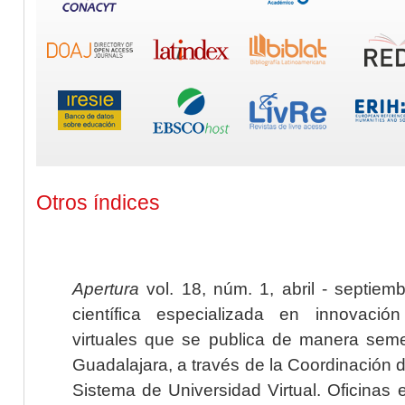
Otros índices
Apertura
vol. 18, núm. 1, abril - septiem
científica especializada en innovaci
virtuales que se publica de manera seme
Guadalajara, a través de la Coordinación 
Sistema de Universidad Virtual. Oficinas 