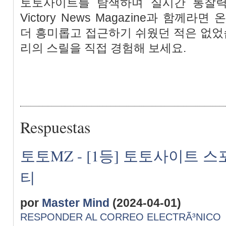
토토사이트를 탐색하며 실시간 통찰력
Victory News Magazine과 함께
더 흥미롭고 접근하기 쉬웠던 적은 없었
리의 스릴을 직접 경험해 보세요.
Respuestas
토토MZ - [1등] 토토사이트
티
por
Master Mind
(2024-04-01)
RESPONDER AL CORREO ELECTRÃ³NICO