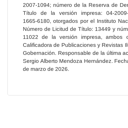
2007-1094; número de la Reserva de Der
Título de la versión impresa: 04-200
1665-6180, otorgados por el Instituto Nac
Número de Licitud de Título: 13449 y núme
11022 de la versión impresa, ambos o
Calificadora de Publicaciones y Revistas I
Gobernación. Responsable de la última ac
Sergio Alberto Mendoza Hernández. Fecha 
de marzo de 2026.