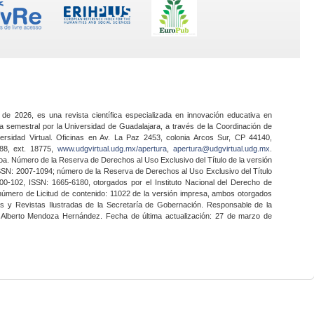
 de 2026, es una revista científica especializada en innovación educativa en
a semestral por la Universidad de Guadalajara, a través de la Coordinación de
ersidad Virtual. Oficinas en Av. La Paz 2453, colonia Arcos Sur, CP 44140,
888, ext. 18775,
www.udgvirtual.udg.mx/apertura
,
apertura@udgvirtual.udg.mx
.
a. Número de la Reserva de Derechos al Uso Exclusivo del Título de la versión
SSN: 2007-1094; número de la Reserva de Derechos al Uso Exclusivo del Título
0-102, ISSN: 1665-6180, otorgados por el Instituto Nacional del Derecho de
 número de Licitud de contenido: 11022 de la versión impresa, ambos otorgados
nes y Revistas Ilustradas de la Secretaría de Gobernación. Responsable de la
o Alberto Mendoza Hernández. Fecha de última actualización: 27 de marzo de