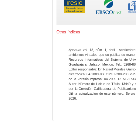
Otros índices
Apertura
vol. 18, núm. 1, abril - septiembre
ambientes virtuales que se publica de maner
Recursos Informativos del Sistema de Univ
Guadalajara, Jalisco, México. Tel.: 3268-8
Editor responsable: Dr. Rafael Morales Gambo
electrónica: 04-2009-080712102200-203, e-I
de la versión impresa: 04-2009-12151227330
Autor. Número de Licitud de Título: 13449 y
por la Comisión Calificadora de Publicacio
última actualización de este número: Sergi
2026.