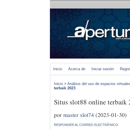
Inicio
Acerca de
Iniciar sesión
Regis
Inicio
>
Análisis del uso de espacios virtuale
terbaik 2023
Situs slot88 online terbaik
por
master slot74
(2023-01-30)
RESPONDER AL CORREO ELECTRÃ³NICO