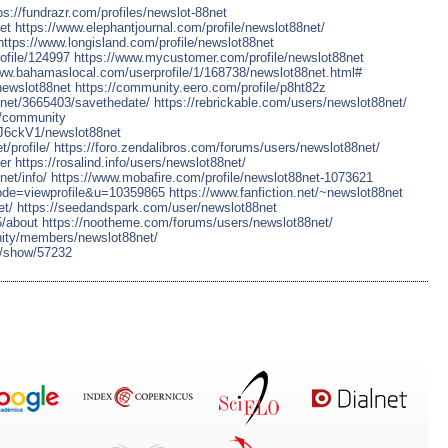
ps://fundrazr.com/profiles/newslot-88net
et
https://www.elephantjournal.com/profile/newslot88net/
https://www.longisland.com/profile/newslot88net
ofile/124997
https://www.mycustomer.com/profile/newslot88net
www.bahamaslocal.com/userprofile/1/168738/newslot88net.html#
newslot88net
https://community.eero.com/profile/p8ht82z
88net/3665403/savethedate/
https://rebrickable.com/users/newslot88net/
t/community
EJ6ckV1/newslot88net
/profile/
https://foro.zendalibros.com/forums/users/newslot88net/
er
https://rosalind.info/users/newslot88net/
net/info/
https://www.mobafire.com/profile/newslot88net-1073621
mode=viewprofile&u=10359865
https://www.fanfiction.net/~newslot88net
et/
https://seedandspark.com/user/newslot88net
5/about
https://nootheme.com/forums/users/newslot88net/
ity/members/newslot88net/
s/show/57232