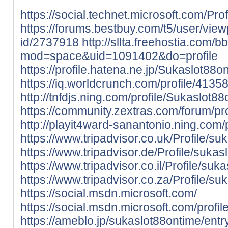
https://social.technet.microsoft.com/Pro
https://forums.bestbuy.com/t5/user/view
id/2737918
http://sllta.freehostia.com
mod=space&uid=1091402&do=profile
https://profile.hatena.ne.jp/Sukaslot88on
https://iq.worldcrunch.com/profile/4135
http://tnfdjs.ning.com/profile/Sukaslot8
https://community.zextras.com/forum/pro
http://playit4ward-sanantonio.ning.com/
https://www.tripadvisor.co.uk/Profile/s
https://www.tripadvisor.de/Profile/suka
https://www.tripadvisor.co.il/Profile/suk
https://www.tripadvisor.co.za/Profile/s
https://social.msdn.microsoft.com/
https://social.msdn.microsoft.com/profi
https://ameblo.jp/sukaslot88ontime/en