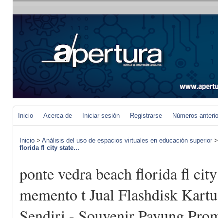
Inicio
Acerca de
Iniciar sesión
Registrarse
Números anteri
Inicio
>
Análisis del uso de espacios virtuales en educación superior
florida fl city state...
ponte vedra beach florida fl city
memento t Jual Flashdisk Kartu
Sendiri - Souvenir Payung Prom