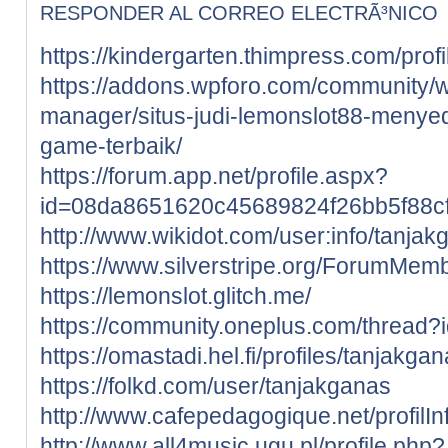
RESPONDER AL CORREO ELECTRÃ³NICO
https://kindergarten.thimpress.com/prof
https://addons.wpforo.com/community/wp
manager/situs-judi-lemonslot88-menye
game-terbaik/
https://forum.app.net/profile.aspx?
id=08da8651620c45689824f26bb5f88c
http://www.wikidot.com/user:info/tanjak
https://www.silverstripe.org/ForumMem
https://lemonslot.glitch.me/
https://community.oneplus.com/threa
https://omastadi.hel.fi/profiles/tanjakga
https://folkd.com/user/tanjakganas
http://www.cafepedagogique.net/profilI
http://www.all4music.ugu.pl/profile.php?