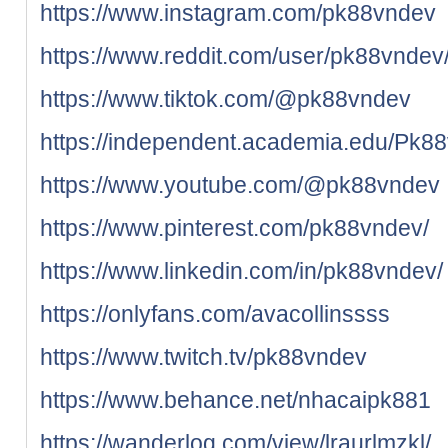
https://www.instagram.com/pk88vndev
https://www.reddit.com/user/pk88vndev
https://www.tiktok.com/@pk88vndev
https://independent.academia.edu/Pk8
https://www.youtube.com/@pk88vndev
https://www.pinterest.com/pk88vndev/
https://www.linkedin.com/in/pk88vndev/
https://onlyfans.com/avacollinssss
https://www.twitch.tv/pk88vndev
https://www.behance.net/nhacaipk881
https://wanderlog.com/view/lraurlmzkl/