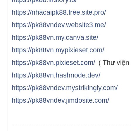
https://nhacaipk88.free.site.pro/
https://pk88vndev.website3.me/
https://pk88vn.my.canva.site/
https://pk88vn.mypixieset.com/
https://pk88vn.pixieset.com/
( Thư viện
https://pk88vn.hashnode.dev/
https://pk88vndev.mystrikingly.com/
https://pk88vndev.jimdosite.com/