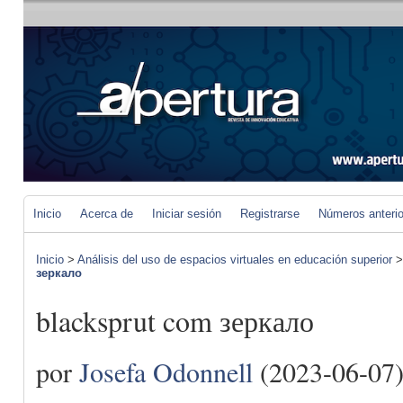
Inicio
Acerca de
Iniciar sesión
Registrarse
Números anteri
Inicio
>
Análisis del uso de espacios virtuales en educación superior
зеркало
blacksprut com зеркало
por
Josefa Odonnell
(2023-06-07