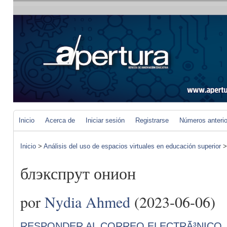
Inicio
Acerca de
Iniciar sesión
Registrarse
Números anteri
Inicio
>
Análisis del uso de espacios virtuales en educación superior
блэкспрут онион
por
Nydia Ahmed
(2023-06-06)
RESPONDER AL CORREO ELECTRÃ³NICO