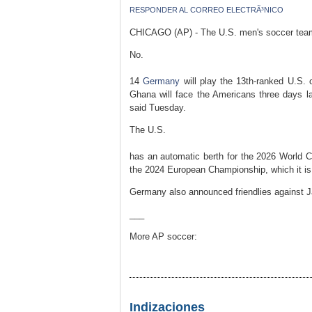
RESPONDER AL CORREO ELECTRÃ³NICO
CHICAGO (AP) - The U.S. men's soccer team 
No.
14
Germany
will play the 13th-ranked U.S. 
Ghana will face the Americans three days l
said Tuesday.
The U.S.
has an automatic berth for the 2026 World 
the 2024 European Championship, which it is
Germany also announced friendlies against J
___
More AP soccer:
Indizaciones