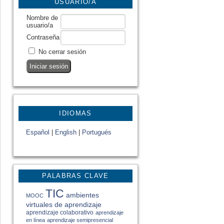
USUARIO/A
Nombre de
usuario/a
Contraseña
No cerrar sesión
IDIOMAS
Español
|
English
|
Portugués
PALABRAS CLAVE
TIC
ambientes
MOOC
virtuales de aprendizaje
aprendizaje colaborativo
aprendizaje
en línea
aprendizaje semipresencial