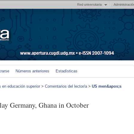
Red universitaria
Administració
trarse
Números anteriores
Estadísticas
s en educación superior
>
Comentarios del lector/a
>
US men&apos;s
lay Germany, Ghana in October