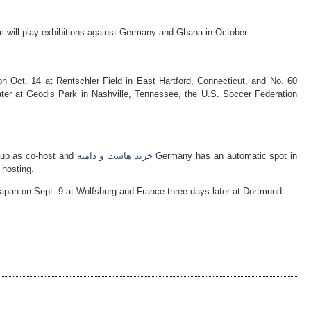
will play exhibitions against Germany and Ghana in October.
on Oct. 14 at Rentschler Field in East Hartford, Connecticut, and No. 60
ater at Geodis Park in Nashville, Tennessee, the U.S. Soccer Federation
Cup as co-host and
خرید هاست و دامنه
Germany has an automatic spot in
 hosting.
apan on Sept. 9 at Wolfsburg and France three days later at Dortmund.