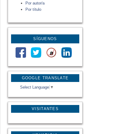
Por autor/a
Por título
SÍGUENOS
GOOGLE TRANSLATE
Select Language
▼
VISITANTES