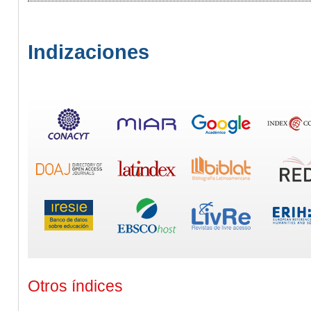
Indizaciones
Otros índices