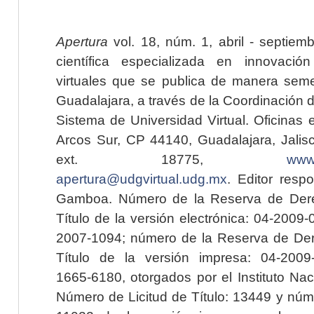
Apertura
vol. 18, núm. 1, abril - septiem
científica especializada en innovaci
virtuales que se publica de manera seme
Guadalajara, a través de la Coordinación 
Sistema de Universidad Virtual. Oficinas 
Arcos Sur, CP 44140, Guadalajara, Jalisc
ext. 18775,
www.
apertura@udgvirtual.udg.mx
. Editor resp
Gamboa. Número de la Reserva de Dere
Título de la versión electrónica: 04-200
2007-1094; número de la Reserva de Der
Título de la versión impresa: 04-200
1665-6180, otorgados por el Instituto Nac
Número de Licitud de Título: 13449 y núme