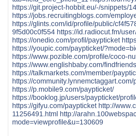
https://git.project-hobbit.eu/-/snippets/
https://jobs.recruitingblogs.com/emplo
https://glints.com/id/profile/public/cf4f
9f5d00c0f554
https://id.radiocut.fm/user
https://onedio.com/profil/paypticket
http
https://youpic.com/paypticket/?mode=bi
https://www.pozible.com/profile/coco-nu
https://www.englishbaby.com/findfriends
https://talkmarkets.com/member/payptic
https://community.lynnemctaggart.com/pr
https://p.mobile9.com/paypticket/
https://booklog.jp/users/paypticket/profi
https://gifyu.com/paypticket
http://www.
11256491.html
http://arahn.100webspac
mode=viewprofile&u=130609