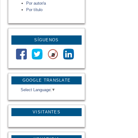
Por autor/a
Por título
SÍGUENOS
GOOGLE TRANSLATE
Select Language
▼
VISITANTES