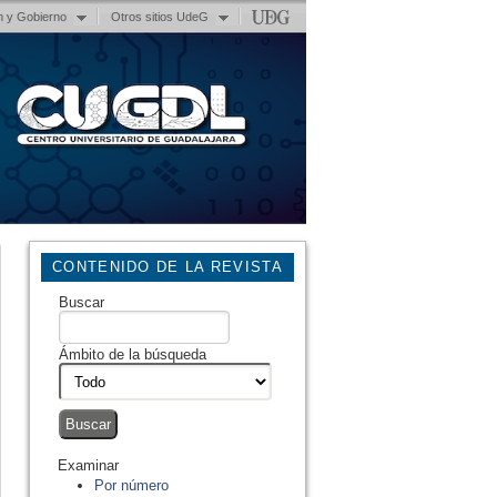
n y Gobierno
Otros sitios UdeG
CONTENIDO DE LA REVISTA
Buscar
Ámbito de la búsqueda
Examinar
Por número