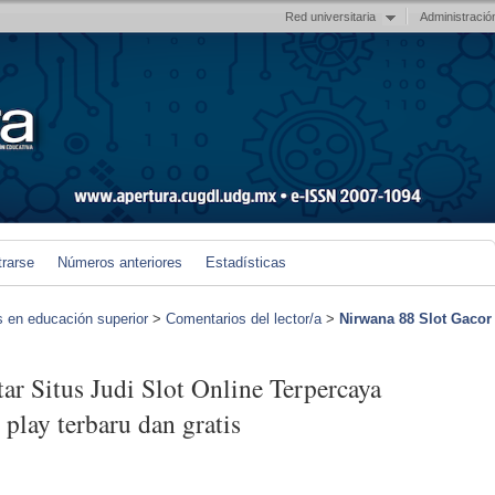
Red universitaria
Administració
trarse
Números anteriores
Estadísticas
s en educación superior
>
Comentarios del lector/a
>
Nirwana 88 Slot Gacor
ar Situs Judi Slot Online Terpercaya
lay terbaru dan gratis