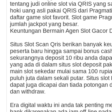
tentang judi online slot via QRIS yang s
hoki uang asli pakai QRIS dari Pragmati
daftar game slot favorit. Slot game Prag
jumlah jackpot yang besar.
Keuntungan Bermain Agen Slot Gacor D
Situs Slot Scan Qris berikan banyak ke
peserta baru hingga sampai bonus ca
sekurangnya deposit 10 ribu anda dap
yang ada di dalam situs slot deposit pa
main slot sekedar mulai sama 100 rup
puluh juta dalam sekali putar. Situs slot
dapat juga dicapai dan tiada potongan
dan withdraw.
Era digital waktu ini anda tak penting 
bank dikarenakan ada jam off-line pad