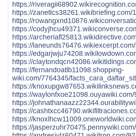
https://riveragii68902.wikirecognition.
https://zanetlcs38261.wikibriefing.com
https://rowangxnd10876.wikiconversati
https://codyjhcu49371.wikiconverse.co
https://archeriafl25813.wikidirective.c
https://laneunds76476.wikiexcerpt.com
https://edgarjwju74208.wikilowdown.co
https://claytondqcn42086.wikitidings.c
https://fernandoatlb11098.shopping-
wiki.com/7764345/facts_cara_daftar_sit
https://knoxupgw87653.wikilinksnews.c
https://waylonfxoe21098.ouyawiki.com/9
https://johnathanaazz22344.ourabilityw
https://cashtxcc46790.wikifiltraciones
https://knoxlhcw11009.oneworldwiki.co
https://jasperzuhr70475.pennywiki.com/
https://andresjylz60471.wikitron.com/9