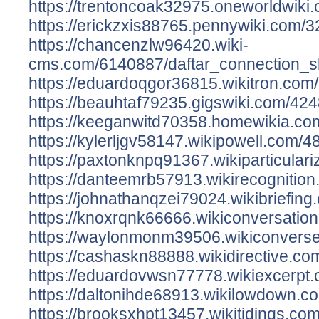
https://trentoncoak32975.oneworldwiki
https://erickzxis88765.pennywiki.com/
https://chancenzlw96420.wiki-
cms.com/6140887/daftar_connection_sl
https://eduardoqgor36815.wikitron.com
https://beauhtaf79235.gigswiki.com/42
https://keeganwitd70358.homewikia.co
https://kylerljgv58147.wikipowell.com/
https://paxtonknpq91367.wikiparticula
https://danteemrb57913.wikirecognitio
https://johnathanqzei79024.wikibriefi
https://knoxrqnk66666.wikiconversati
https://waylonmonm39506.wikiconverse
https://cashaskn88888.wikidirective.c
https://eduardovwsn77778.wikiexcerpt.
https://daltonihde68913.wikilowdown.c
https://brooksxhpt13457.wikitidings.