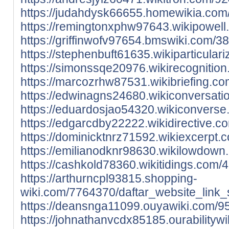
https://judahdysk66655.homewikia.com
https://remingtonxphw97643.wikipowell
https://griffinwofv97654.bmswiki.com/3
https://stephenbuft61635.wikiparticula
https://simonssqe20976.wikirecogniti
https://marcozrhw87531.wikibriefing.c
https://edwinagns24680.wikiconversat
https://eduardosjao54320.wikiconvers
https://edgarcdby22222.wikidirective.
https://dominicktnrz71592.wikiexcerpt
https://emilianodknr98630.wikilowdow
https://cashkold78360.wikitidings.com
https://arthurncpl93815.shopping-
wiki.com/7764370/daftar_website_link_
https://deansnga11099.ouyawiki.com/9
https://johnathanvcdx85185.ourability