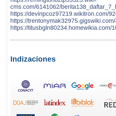
cms.com/6141062/berita138_daftar_7_h
https://devinpcoz97219.wikitron.com/9
https://trentonymak32975.gigswiki.com
https://titusbgln80234.homewikia.com
Indizaciones