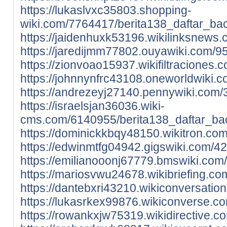
https://lukaslvxc35803.shopping-
wiki.com/7764417/berita138_daftar_bac
https://jaidenhuxk53196.wikilinksnews
https://jaredijmm77802.ouyawiki.com/9
https://zionvoao15937.wikifiltracione
https://johnnynfrc43108.oneworldwiki.
https://andrezeyj27140.pennywiki.com
https://israelsjan36036.wiki-
cms.com/6140955/berita138_daftar_ba
https://dominickkbqy48150.wikitron.c
https://edwinmtfg04942.gigswiki.com/4
https://emilianooonj67779.bmswiki.co
https://mariosvwu24678.wikibriefing.c
https://dantebxri43210.wikiconversati
https://lukasrkex99876.wikiconverse.c
https://rowankxjw75319.wikidirective.