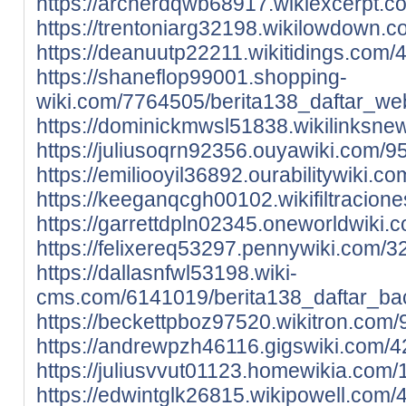
https://archerdqwb68917.wikiexcerpt.c
https://trentoniarg32198.wikilowdown.
https://deanuutp22211.wikitidings.com
https://shaneflop99001.shopping-
wiki.com/7764505/berita138_daftar_we
https://dominickmwsl51838.wikilinksn
https://juliusoqrn92356.ouyawiki.com/
https://emiliooyil36892.ourabilitywiki
https://keeganqcgh00102.wikifiltracio
https://garrettdpln02345.oneworldwiki
https://felixereq53297.pennywiki.com/
https://dallasnfwl53198.wiki-
cms.com/6141019/berita138_daftar_ba
https://beckettpboz97520.wikitron.com
https://andrewpzh46116.gigswiki.com/
https://juliusvvut01123.homewikia.com
https://edwintglk26815.wikipowell.com