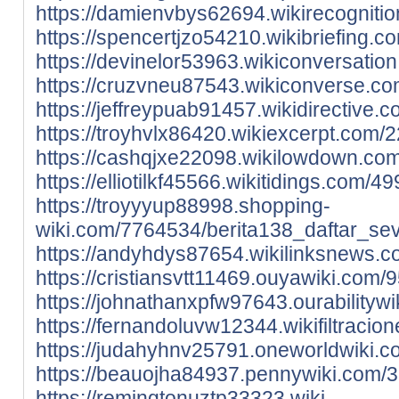
https://damienvbys62694.wikirecogniti
https://spencertjzo54210.wikibriefing
https://devinelor53963.wikiconversati
https://cruzvneu87543.wikiconverse.co
https://jeffreypuab91457.wikidirective
https://troyhvlx86420.wikiexcerpt.com
https://cashqjxe22098.wikilowdown.co
https://elliotilkf45566.wikitidings.co
https://troyyyup88998.shopping-
wiki.com/7764534/berita138_daftar_sev
https://andyhdys87654.wikilinksnews.
https://cristiansvtt11469.ouyawiki.co
https://johnathanxpfw97643.ourability
https://fernandoluvw12344.wikifiltraci
https://judahyhnv25791.oneworldwiki.c
https://beauojha84937.pennywiki.com/
https://remingtonuztp33323.wiki-