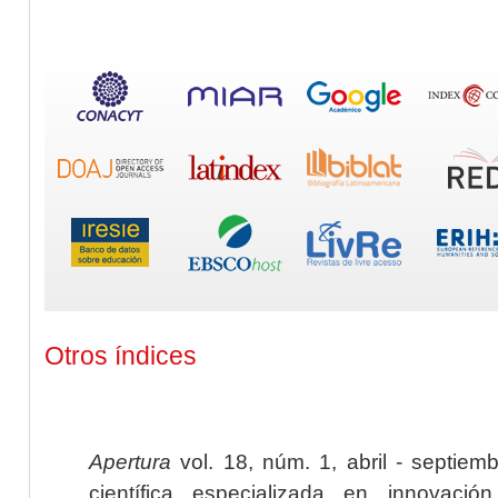
Otros índices
Apertura
vol. 18, núm. 1, abril - septiem
científica especializada en innovaci