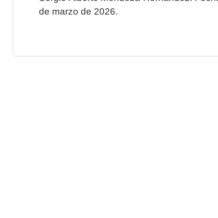
de marzo de 2026.