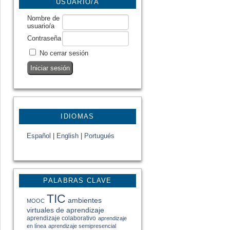
USUARIO/A
Nombre de
usuario/a
Contraseña
No cerrar sesión
IDIOMAS
Español
|
English
|
Portugués
PALABRAS CLAVE
TIC
ambientes
MOOC
virtuales de aprendizaje
aprendizaje colaborativo
aprendizaje
en línea
aprendizaje semipresencial