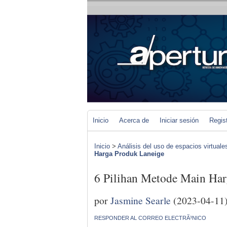
Inicio
Acerca de
Iniciar sesión
Regis
Inicio
>
Análisis del uso de espacios virtuale
Harga Produk Laneige
6 Pilihan Metode Main Har
por
Jasmine Searle
(2023-04-11
RESPONDER AL CORREO ELECTRÃ³NICO