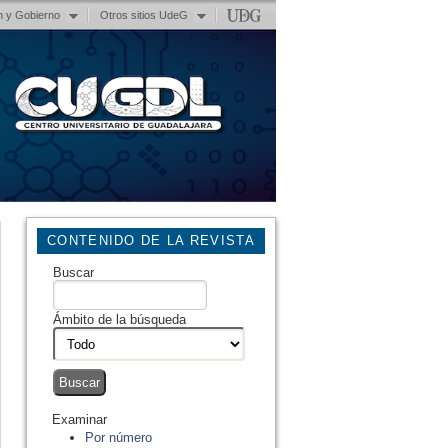
n y Gobierno
Otros sitios UdeG
CONTENIDO DE LA REVISTA
Buscar
Ámbito de la búsqueda
Examinar
Por número