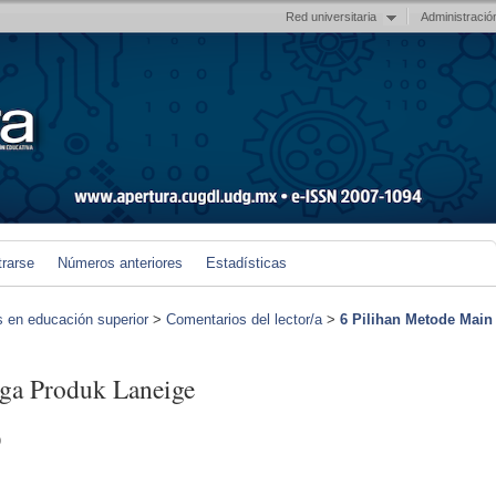
Red universitaria
Administració
trarse
Números anteriores
Estadísticas
s en educación superior
>
Comentarios del lector/a
>
6 Pilihan Metode Main
ga Produk Laneige
)